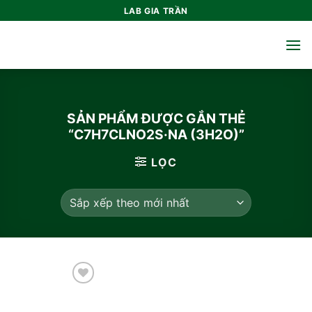
Bỏ
LAB GIA TRẦN
qua
nội
dung
SẢN PHẨM ĐƯỢC GẮN THẺ
“C7H7CLNO2S·NA (3H2O)”
LỌC
Add to
wishlist