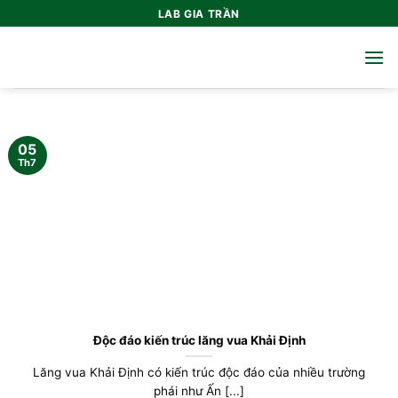
Bỏ
LAB GIA TRẦN
qua
nội
dung
05
Th7
Độc đáo kiến trúc lăng vua Khải Định
Lăng vua Khải Định có kiến trúc độc đáo của nhiều trường
phái như Ấn [...]