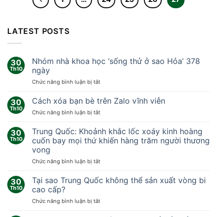
LATEST POSTS
Nhóm nhà khoa học ‘sống thử ở sao Hỏa’ 378
30
Th10
ngày
ở
Chức năng bình luận bị tắt
Nhóm
nhà
Cách xóa bạn bè trên Zalo vĩnh viễn
30
khoa
Th10
ở
Chức năng bình luận bị tắt
học
Cách
‘sống
xóa
Trung Quốc: Khoảnh khắc lốc xoáy kinh hoàng
thử
30
bạn
Th10
cuốn bay mọi thứ khiến hàng trăm người thương
ở
bè
sao
vong
trên
Hỏa’
ở
Chức năng bình luận bị tắt
Zalo
378
Trung
vĩnh
ngày
Quốc:
viễn
Tại sao Trung Quốc không thể sản xuất vòng bi
30
Khoảnh
Th10
cao cấp?
khắc
ở
Chức năng bình luận bị tắt
lốc
Tại
xoáy
sao