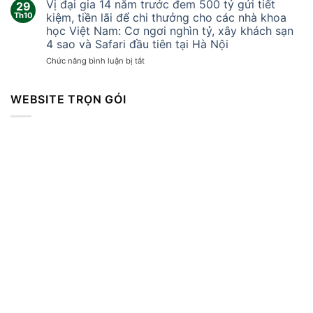
Vị đại gia 14 năm trước đem 500 tỷ gửi tiết
kinh
29
Trung
hoàng
Th10
kiệm, tiền lãi để chi thưởng cho các nhà khoa
Quốc
cuốn
học Việt Nam: Cơ ngơi nghìn tỷ, xây khách sạn
không
bay
4 sao và Safari đầu tiên tại Hà Nội
thể
mọi
sản
ở
Chức năng bình luận bị tắt
thứ
xuất
Vị
khiến
vòng
đại
hàng
bi
gia
WEBSITE TRỌN GÓI
trăm
cao
14
người
cấp?
năm
thương
trước
vong
đem
500
tỷ
gửi
tiết
kiệm,
tiền
lãi
để
chi
thưởng
cho
các
nhà
khoa