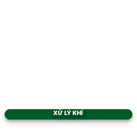
Add to
Add to
wishlist
wishlist
PHÒNG SẠCH CHỨA LAF
AIR SHOWER BUỒNG TẮM
CÂN MẪU NGUYÊN LIỆU
KHÍ VỎ SẮT SƠN TĨNH
ĐIỆN
XỬ LÝ KHÍ