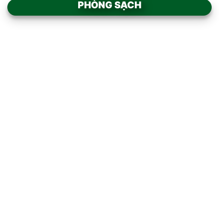
PHÒNG SẠCH
Add to
Add to
wishlist
wishlist
AIR SHOWER BUỒNG TẮM
BỘ LỌC KHÍ FFU
KHÍ INOX 304 TOÀN BỘ
Add to
Add to
wishlist
wishlist