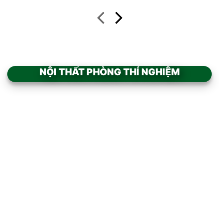
NỘI THẤT PHÒNG THÍ NGHIỆM
Add to
Add to
wishlist
wishlist
BÀN THÍ NGHIỆM TRUNG
BÀN THÍ NGHIỆM TRUNG
TÂM CÓ CHẬU RỬA ĐÔI
TÂM CÓ CHẬU RỬA MẶT
BÀN CHUYÊN DỤNG