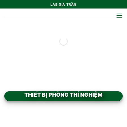
Bỏ
LAB GIA TRẦN
qua
nội
dung
THIẾT BỊ PHÒNG THÍ NGHIỆM