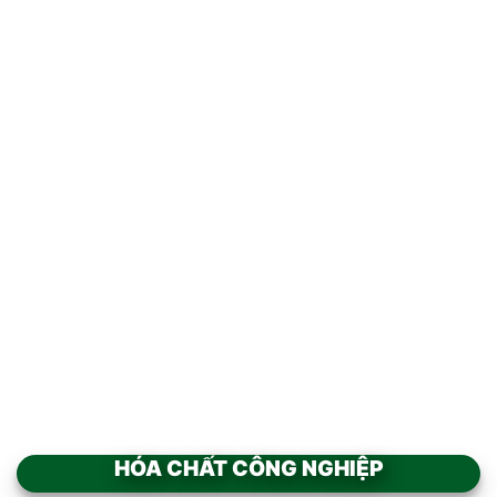
THI CÔNG SƠN NỀN
THIẾT KẾ THI CÔNG HỆ
EPOXI NHÀ XƯỞNG
THỐNG ĐIỆN NHÀ XƯỞNG
Add to
wishlist
THI CÔNG ĐƯỜNG ỐNG
THOÁT KHÍ
HÓA CHẤT CÔNG NGHIỆP