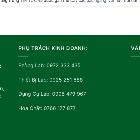
 đăng trong
TIN TỨC
và được gắn thẻ
Cây cầu bắc ngang 'vết nứt Trái đất' 
PHỤ TRÁCH KINH DOANH:
VĂ
Phòng Lab: 0972 333 435
C
Thiết Bị Lab: 0925 251 688
n,
Dụng Cụ Lab: 0908 479 967
ồ
Hóa Chất: 0766 177 877