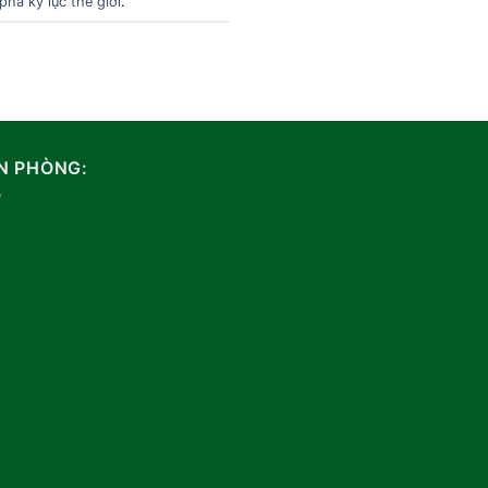
phá kỷ lục thế giới
.
N PHÒNG: