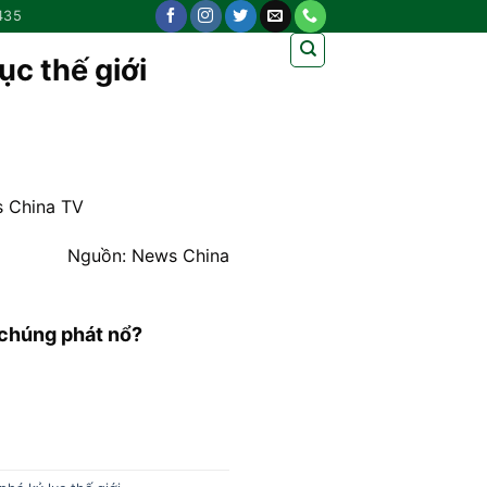
435
ục thế giới
s China TV
Nguồn: News China
 chúng phát nổ?