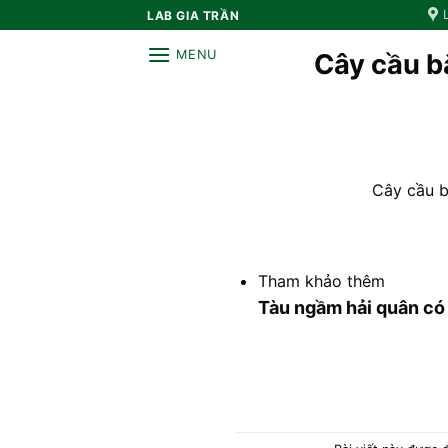
Bỏ
LAB GIA TRẦN
qua
MENU
Cây cầu bắ
nội
dung
Cây cầu b
Tham khảo thêm
Tàu ngầm hải quân có 