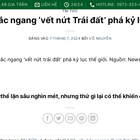
LAB GIA TRẦN
LIÊN HỆ
24/24
HOTLINE: 0972-333-
TIN TỨC
c ngang ‘vết nứt Trái đất’ phá kỷ l
ĐĂNG VÀO
7 THÁNG 7, 2024
BỞI
VÕ NGUYỄN
ắc ngang ‘vết nứt trái đất’ phá kỷ lục thế giới. Nguồn: New
thể lặn sâu nghìn mét, nhưng thứ gì lại có thể khiến