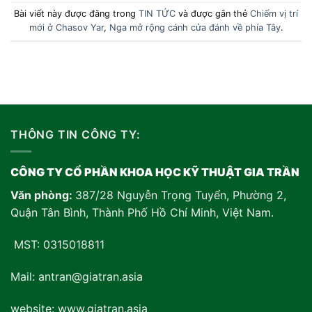
Bài viết này được đăng trong
TIN TỨC
và được gắn thẻ
Chiếm vị trí
mới ở Chasov Yar
,
Nga mở rộng cánh cửa đánh về phía Tây
.
THÔNG TIN CÔNG TY:
CÔNG TY CỔ PHẦN KHOA HỌC KỸ THUẬT GIA TRẦN
Văn phòng:
387/28 Nguyễn Trọng Tuyển, Phường 2,
Quận Tân Bình, Thành Phố Hồ Chí Minh, Việt Nam
.
MST: 0315018811
Mail: antran@giatran.asia
website: www.giatran.asia