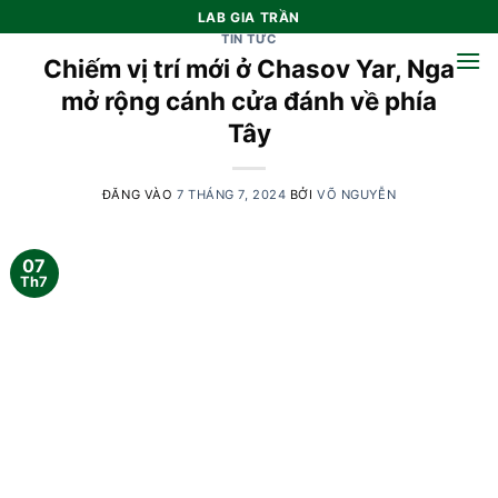
Bỏ
LAB GIA TRẦN
qua
TIN TỨC
Chiếm vị trí mới ở Chasov Yar, Nga
nội
dung
mở rộng cánh cửa đánh về phía
Tây
ĐĂNG VÀO
7 THÁNG 7, 2024
BỞI
VÕ NGUYỄN
07
Th7