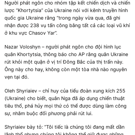
Người phát ngôn cho nhóm tập kết chiến dịch và chiến
lược “Khortytsia” của Ukraine nói với kênh truyền hình
quốc gia Ukraine rằng “trong ngày vừa qua, đã ghi
nhận được 238 vụ tấn công bằng tất cả các loại vũ khí
ở khu vực Chasov Yar”.
Nazar Voloshyn – người phát ngôn cho đội hình lục
quân Khortytsia, thông báo cho AP rằng quân Ukraine
rút khỏi một quận ở vị trí Đông Bắc của thị trấn này.
Ông này cho hay, không còn một tòa nhà nào nguyên
vẹn tại đó.
Oleh Shyriaiev – chỉ huy của tiểu đoàn xung kích 255
(Ukraine) cho biết, quân Nga đã áp dụng chiến thuật
tiêu thổ, phá hủy mọi thứ có thể được dùng làm công
sự, nhằm buộc đối phương phải rút lui.
Shyriaiev bày tỏ: “Tôi tiếc là chúng tôi đang mất dần
lãnh thổ nhưng chúng tôi không thể giữ được những