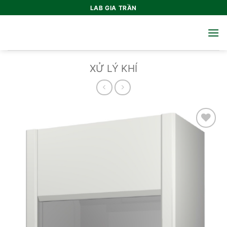
Bỏ
LAB GIA TRẦN
qua
nội
dung
XỬ LÝ KHÍ
Add to
wishlist