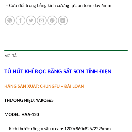
– Cửa đối trọng bằng kính cường lực an toàn dày 6mm
MÔ TẢ
TỦ HÚT KHÍ ĐỘC BẰNG SẮT SƠN TĨNH ĐIỆN
HÃNG SẢN XUẤT: CHUNGFU – ĐÀI LOAN
THƯƠNG HIỆU: YAKOS65
MODEL: HAA-120
– Kích thước rộng x sâu x cao: 1200x860x825/2225mm