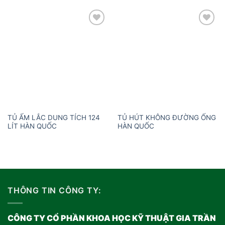
Add to
Add to
wishlist
wishlist
TỦ ẤM LẮC DUNG TÍCH 124
TỦ HÚT KHÔNG ĐƯỜNG ỐNG
LÍT HÀN QUỐC
HÀN QUỐC
THÔNG TIN CÔNG TY:
CÔNG TY CỔ PHẦN KHOA HỌC KỸ THUẬT GIA TRẦN