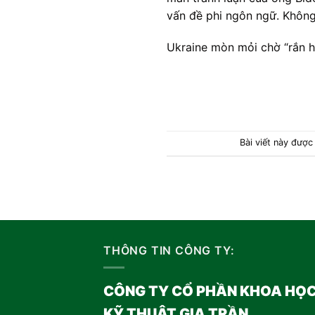
vấn đề phi ngôn ngữ. Không
Ukraine mòn mỏi chờ “rắn hổ
Bài viết này đượ
THÔNG TIN CÔNG TY:
CÔNG TY CỔ PHẦN KHOA HỌ
KỸ THUẬT GIA TRẦN