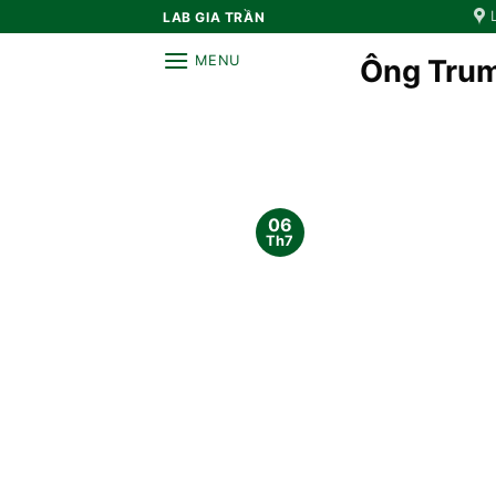
Bỏ
LAB GIA TRẦN
qua
MENU
Ông Trum
nội
dung
06
Th7