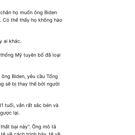
c chắn họ muốn ông Biden
nh. Có thể thấy họ không hào
 ai khác.
 thống Mỹ tuyên bố đã loại
o ông Biden, yêu cầu Tổng
 sẽ bị thay thế bởi người
 tuổi, vẫn rất sắc bén và
gược lại.
thất bại này”. Ông mô tả
tệ về cách trình bày, tệ về