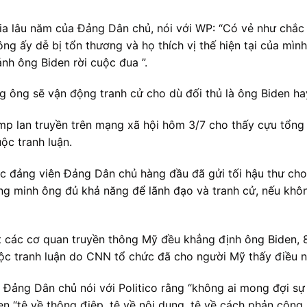
gia lâu năm của Đảng Dân chủ, nói với WP: “Có vẻ như chắ
ông ấy dễ bị tổn thương và họ thích vị thế hiện tại của mì
nh ông Biden rời cuộc đua ”.
g ông sẽ vận động tranh cử cho dù đối thủ là ông Biden hay
p lan truyền trên mạng xã hội hôm 3/7 cho thấy cựu tổng
ộc tranh luận.
ác đảng viên Đảng Dân chủ hàng đầu đã gửi tối hậu thư ch
 minh ông đủ khả năng để lãnh đạo và tranh cử, nếu không
t các cơ quan truyền thông Mỹ đều khẳng định ông Biden, 81
uộc tranh luận do CNN tổ chức đã cho người Mỹ thấy điều n
 Đảng Dân chủ nói với Politico rằng “không ai mong đợi sự 
n “tệ về thông điệp, tệ về nội dung, tệ về cách phản công, 