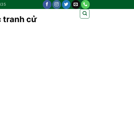
435
 tranh cử