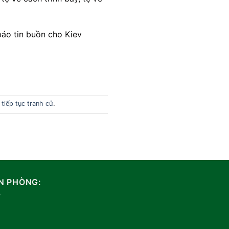
báo tin buồn cho Kiev
iếp tục tranh cử
.
N PHÒNG: