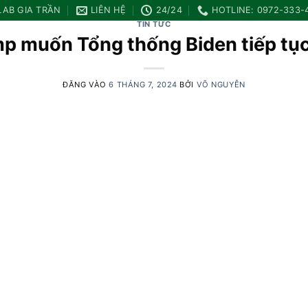
LAB GIA TRẦN
LIÊN HỆ
24/24
HOTLINE: 0972-333-
TIN TỨC
p muốn Tổng thống Biden tiếp tục
ĐĂNG VÀO
6 THÁNG 7, 2024
BỞI
VÕ NGUYỄN