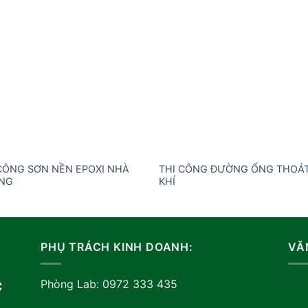
Add to
Add
wishlist
wishl
CÔNG SƠN NỀN EPOXI NHÀ
THI CÔNG ĐƯỜNG ỐNG THOÁ
NG
KHÍ
PHỤ TRÁCH KINH DOANH:
VĂ
Phòng Lab: 0972 333 435
C