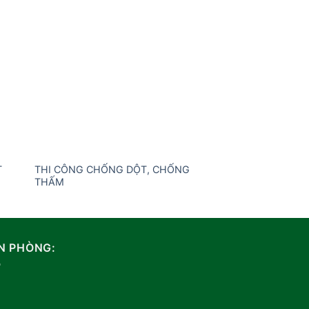
 to
Add to
ist
wishlist
T
THI CÔNG CHỐNG DỘT, CHỐNG
THẤM
N PHÒNG: