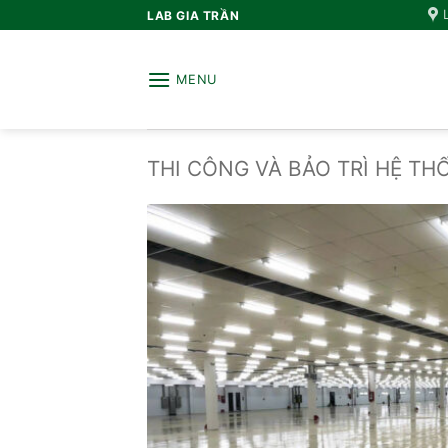
Bỏ
LAB GIA TRẦN
qua
nội
MENU
dung
THI CÔNG VÀ BẢO TRÌ HỆ TH