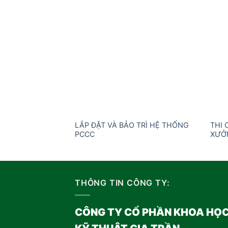
Add to
wishlist
LẮP ĐẶT VÀ BẢO TRÌ HỆ THỐNG
THI 
PCCC
XƯỞ
THÔNG TIN CÔNG TY:
CÔNG TY CỔ PHẦN KHOA HỌ