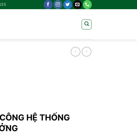
435
I CÔNG HỆ THỐNG
ƯỞNG