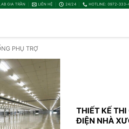
LAB GIA TRẦN
LIÊN HỆ
24/24
HOTLINE: 0972-333-
ỐNG PHỤ TRỢ
Add to
wishlist
THIẾT KẾ TH
ĐIỆN NHÀ X