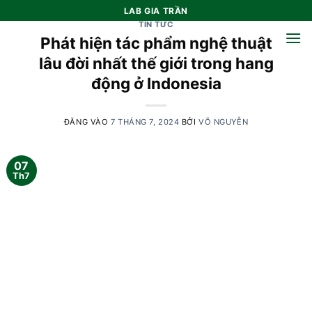
Bỏ
LAB GIA TRẦN
qua
TIN TỨC
Phát hiện tác phẩm nghệ thuật
nội
dung
lâu đời nhất thế giới trong hang
động ở Indonesia
ĐĂNG VÀO
7 THÁNG 7, 2024
BỞI
VÕ NGUYỄN
07
Th7