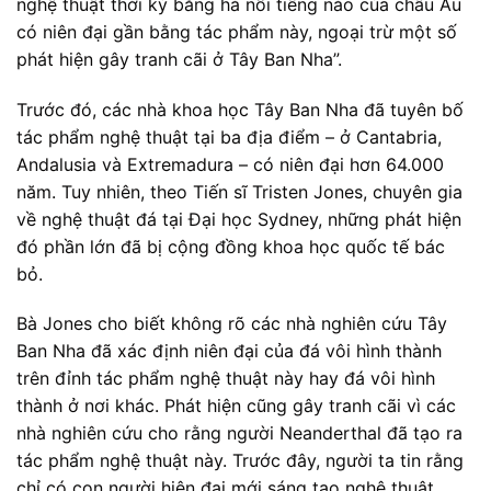
nghệ thuật thời kỳ băng hà nổi tiếng nào của châu Âu
có niên đại gần bằng tác phẩm này, ngoại trừ một số
phát hiện gây tranh cãi ở Tây Ban Nha”.
Trước đó, các nhà khoa học Tây Ban Nha đã tuyên bố
tác phẩm nghệ thuật tại ba địa điểm – ở Cantabria,
Andalusia và Extremadura – có niên đại hơn 64.000
năm. Tuy nhiên, theo Tiến sĩ Tristen Jones, chuyên gia
về nghệ thuật đá tại Đại học Sydney, những phát hiện
đó phần lớn đã bị cộng đồng khoa học quốc tế bác
bỏ.
Bà Jones cho biết không rõ các nhà nghiên cứu Tây
Ban Nha đã xác định niên đại của đá vôi hình thành
trên đỉnh tác phẩm nghệ thuật này hay đá vôi hình
thành ở nơi khác. Phát hiện cũng gây tranh cãi vì các
nhà nghiên cứu cho rằng người Neanderthal đã tạo ra
tác phẩm nghệ thuật này. Trước đây, người ta tin rằng
chỉ có con người hiện đại mới sáng tạo nghệ thuật.