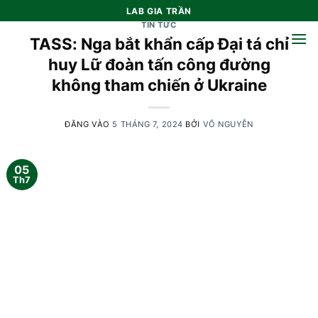
Bỏ
LAB GIA TRẦN
qua
TIN TỨC
TASS: Nga bắt khẩn cấp Đại tá chỉ
nội
dung
huy Lữ đoàn tấn công đường
không tham chiến ở Ukraine
ĐĂNG VÀO
5 THÁNG 7, 2024
BỞI
VÕ NGUYỄN
05
Th7