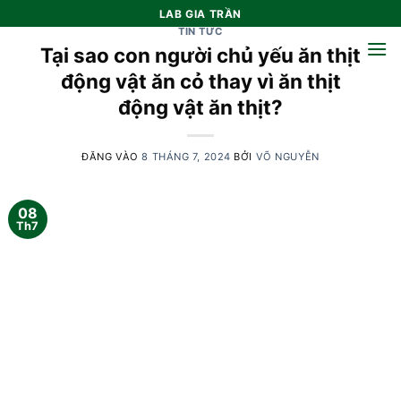
Bỏ
LAB GIA TRẦN
qua
TIN TỨC
Tại sao con người chủ yếu ăn thịt
nội
dung
động vật ăn cỏ thay vì ăn thịt
động vật ăn thịt?
ĐĂNG VÀO
8 THÁNG 7, 2024
BỞI
VÕ NGUYỄN
08
Th7