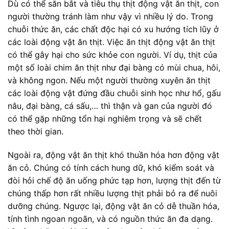
Dù có thể săn bắt và tiêu thụ thịt động vật ăn thịt, con
người thường tránh làm như vậy vì nhiều lý do. Trong
chuỗi thức ăn, các chất độc hại có xu hướng tích lũy ở
các loài động vật ăn thịt. Việc ăn thịt động vật ăn thịt
có thể gây hại cho sức khỏe con người. Ví dụ, thịt của
một số loài chim ăn thịt như đại bàng có mùi chua, hôi,
và không ngon. Nếu một người thường xuyên ăn thịt
các loài động vật đứng đầu chuỗi sinh học như hổ, gấu
nâu, đại bàng, cá sấu,… thì thận và gan của người đó
có thể gặp những tổn hại nghiêm trọng và sẽ chết
theo thời gian.
Ngoài ra, động vật ăn thịt khó thuần hóa hơn động vật
ăn cỏ. Chúng có tính cách hung dữ, khó kiểm soát và
đòi hỏi chế độ ăn uống phức tạp hơn, lượng thịt đến từ
chúng thấp hơn rất nhiều lượng thịt phải bỏ ra để nuôi
dưỡng chúng. Ngược lại, động vật ăn cỏ dễ thuần hóa,
tính tình ngoan ngoãn, và có nguồn thức ăn đa dạng.