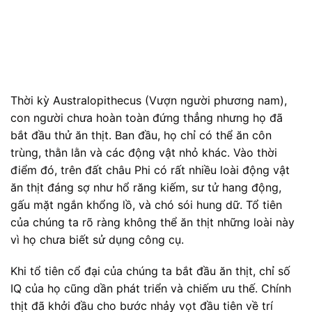
Thời kỳ Australopithecus (Vượn người phương nam),
con người chưa hoàn toàn đứng thẳng nhưng họ đã
bắt đầu thử ăn thịt. Ban đầu, họ chỉ có thể ăn côn
trùng, thằn lằn và các động vật nhỏ khác. Vào thời
điểm đó, trên đất châu Phi có rất nhiều loài động vật
ăn thịt đáng sợ như hổ răng kiếm, sư tử hang động,
gấu mặt ngắn khổng lồ, và chó sói hung dữ. Tổ tiên
của chúng ta rõ ràng không thể ăn thịt những loài này
vì họ chưa biết sử dụng công cụ.
Khi tổ tiên cổ đại của chúng ta bắt đầu ăn thịt, chỉ số
IQ của họ cũng dần phát triển và chiếm ưu thế. Chính
thịt đã khởi đầu cho bước nhảy vọt đầu tiên về trí