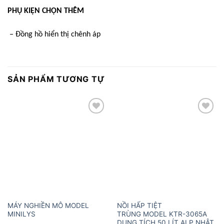
PHỤ KIỆN CHỌN THÊM
– Đồng hồ hiển thị chênh áp
SẢN PHẨM TƯƠNG TỰ
Add to
Add to
wishlist
wishlist
MÁY NGHIỀN MÔ MODEL
NỒI HẤP TIỆT
MINILYS
TRÙNG MODEL KTR-3065A
DUNG TÍCH 50 LÍT ALP NHẬT