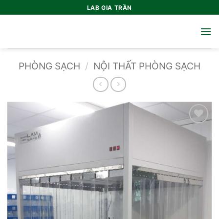
Bỏ
LAB GIA TRẦN
qua
nội
dung
PHÒNG SẠCH
/
NỘI THẤT PHÒNG SẠCH
Add to
wishlist