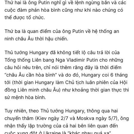
Thứ hai là ông Putin nghĩ gì về lệnh ngừng bắn và các
cuộc đàm phán hòa bình cũng như khi nào chúng có
thể được tổ chức.
Thứ ba là quan điểm của ông Putin về hệ thống an
ninh châu Âu thời hậu chiến.
Thủ tướng Hungary đã không tiết lộ câu trả lời của
Tổng thống Liên bang Nga Vladimir Putin cho những
câu hỏi nêu trên, chỉ nói thêm rằng đây là thời điểm
“châu Âu cần hòa bình” và do đó, Hungary coi 6 tháng
tới (thời gian Hungary làm Chủ tịch luân phiên của Hội
đồng Liên minh châu Âu) như khoảng thời gian thực thi
sứ mệnh hòa bình.
Tuy nhiên, theo Thủ tướng Hungary, thông qua hai
chuyến thăm (Kiev ngày 2/7 và Moskva ngày 5/7), ông
nhận thấy lập trường của cả hai bên liên quan đến
cuộc xung đột ở Ukraine là “khác nhau quá xa”.