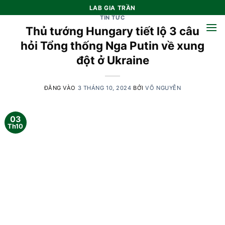
Bỏ
LAB GIA TRẦN
qua
TIN TỨC
Thủ tướng Hungary tiết lộ 3 câu
nội
dung
hỏi Tổng thống Nga Putin về xung
đột ở Ukraine
ĐĂNG VÀO
3 THÁNG 10, 2024
BỞI
VÕ NGUYỄN
03
Th10