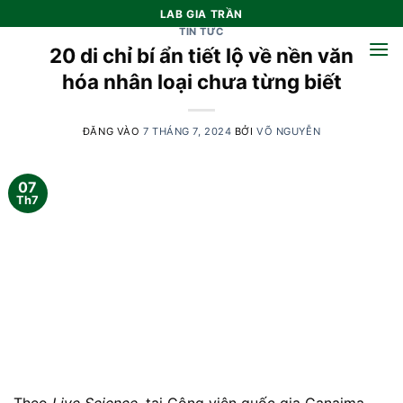
Bỏ
LAB GIA TRẦN
qua
TIN TỨC
20 di chỉ bí ẩn tiết lộ về nền văn
nội
dung
hóa nhân loại chưa từng biết
ĐĂNG VÀO
7 THÁNG 7, 2024
BỞI
VÕ NGUYỄN
07
Th7
Theo
Live Science
, tại Công viên quốc gia Canaima,