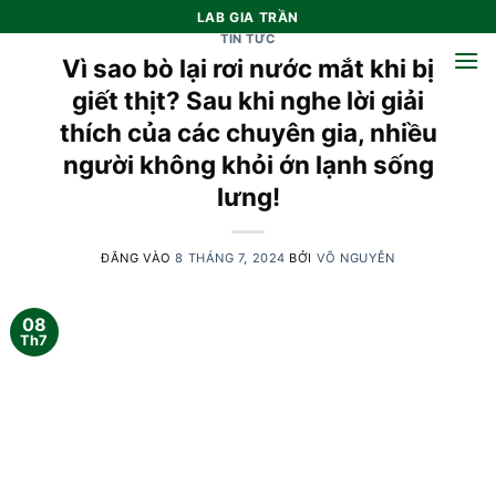
Bỏ
LAB GIA TRẦN
qua
TIN TỨC
Vì sao bò lại rơi nước mắt khi bị
nội
dung
giết thịt? Sau khi nghe lời giải
thích của các chuyên gia, nhiều
người không khỏi ớn lạnh sống
lưng!
ĐĂNG VÀO
8 THÁNG 7, 2024
BỞI
VÕ NGUYỄN
08
Th7