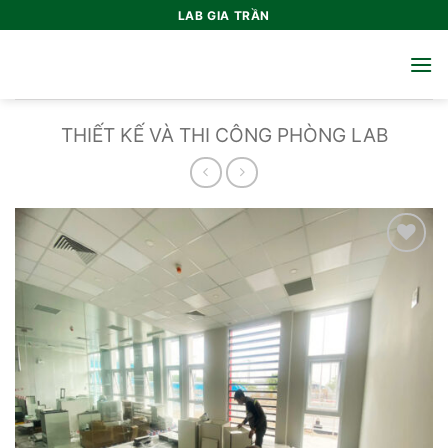
Bỏ
LAB GIA TRẦN
qua
nội
dung
THIẾT KẾ VÀ THI CÔNG PHÒNG LAB
Add to
wishlist