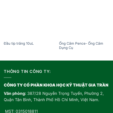
Add to
Add to
wishlist
wishlist
Ống Cắm Pence- Ống Cắm
Đầu tip trắng 10uL
Dụng Cụ
THÔNG TIN CÔNG TY:
CÔNG TY CỔ PHẦN KHOA HỌC KỸ THUẬT GIA TRẦN
Văn phòng:
387/28 Nguyễn Trọng Tuyển, Phường 2,
Quận Tân Bình, Thành Phố Hồ Chí Minh, Việt Nam
.
MST: 0315018811