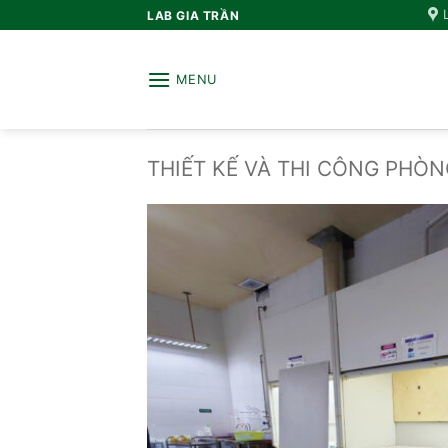
Bỏ
LAB GIA TRẦN
qua
nội
MENU
dung
THIẾT KẾ VÀ THI CÔNG PHÒN