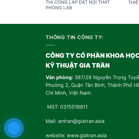
THI CÔNG LẮP ĐẶT NỘI THẤT
THIẾ
PHÒNG LAB
THÔNG TIN CÔNG TY:
CÔNG TY CỔ PHẦN KHOA HỌ
KỸ THUẬT GIA TRẦN
Văn phòng:
387/28 Nguyễn Trọng Tuyể
Phường 2, Quận Tân Bình, Thành Phố H
Chí Minh, Việt Nam
.
MST: 0315018811
Mail: antran@giatran.asia
website: www.giatran.asia