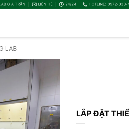
LAB GIA TRẦN
LIÊN HỆ
24/24
HOTLINE: 0972-333-
G LAB
Add to
wishlist
LẮP ĐẶT THI