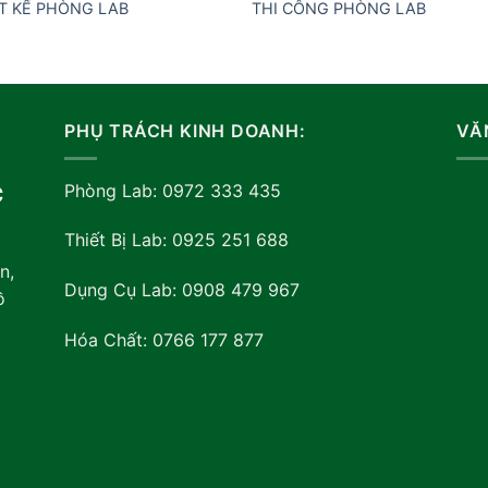
T KẾ PHÒNG LAB
THI CÔNG PHÒNG LAB
PHỤ TRÁCH KINH DOANH:
VĂ
Phòng Lab: 0972 333 435
C
Thiết Bị Lab: 0925 251 688
n,
Dụng Cụ Lab: 0908 479 967
ồ
Hóa Chất: 0766 177 877