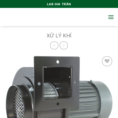
Bỏ
LAB GIA TRẦN
qua
nội
dung
XỬ LÝ KHÍ
Add to
wishlist