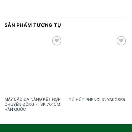
SẢN PHẨM TƯƠNG TỰ
Add to
Add to
wishlist
wishlist
MÁY LẮC ĐA NĂNG KẾT HỢP
TỦ HÚT PHENOLIC YAKOS65
CHUYỂN ĐỘNG FTSK 701CM
HÀN QUỐC