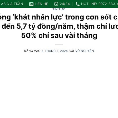
LAB GIA TRẦN
LIÊN HỆ
24/24
HOTLINE: 0972-333-
TIN TỨC
ỗng ‘khát nhân lực’ trong cơn sốt 
 đến 5,7 tỷ đồng/năm, thậm chí l
50% chỉ sau vài tháng
ĐĂNG VÀO
6 THÁNG 7, 2024
BỞI
VÕ NGUYỄN