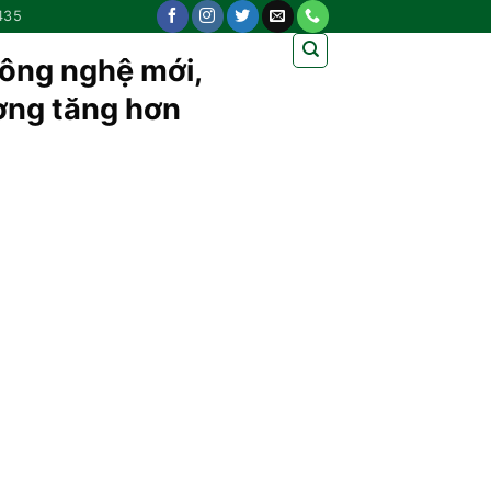
435
công nghệ mới,
ương tăng hơn