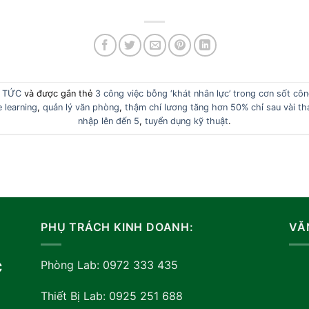
N TỨC
và được gắn thẻ
3 công việc bỗng ‘khát nhân lực’ trong cơn sốt cô
 learning
,
quản lý văn phòng
,
thậm chí lương tăng hơn 50% chỉ sau vài th
nhập lên đến 5
,
tuyển dụng kỹ thuật
.
PHỤ TRÁCH KINH DOANH:
VĂ
Phòng Lab: 0972 333 435
C
Thiết Bị Lab: 0925 251 688