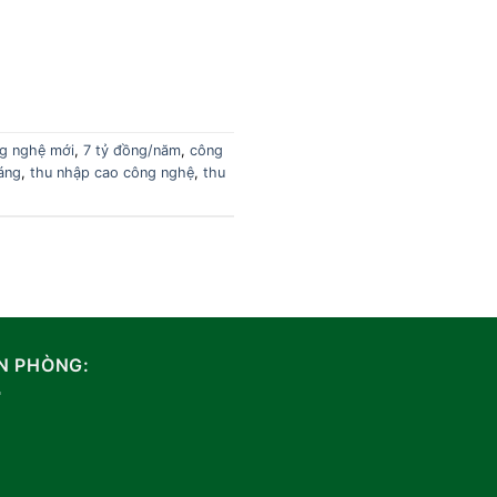
ng nghệ mới
,
7 tỷ đồng/năm
,
công
áng
,
thu nhập cao công nghệ
,
thu
N PHÒNG: