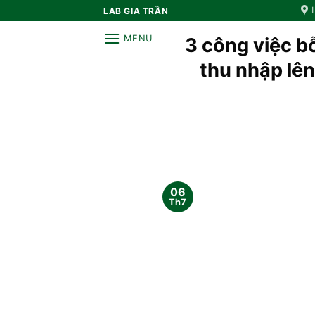
Bỏ
LAB GIA TRẦN
qua
MENU
3 công việc b
nội
dung
thu nhập lên
06
Th7