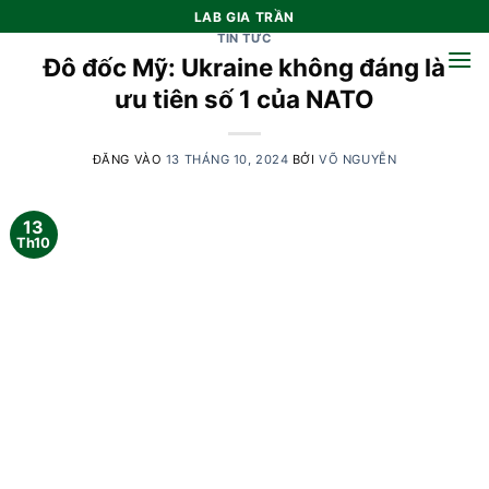
Bỏ
LAB GIA TRẦN
qua
TIN TỨC
Đô đốc Mỹ: Ukraine không đáng là
nội
dung
ưu tiên số 1 của NATO
ĐĂNG VÀO
13 THÁNG 10, 2024
BỞI
VÕ NGUYỄN
13
Th10