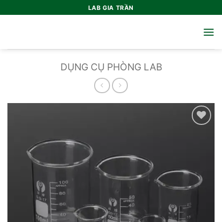
Bỏ
LAB GIA TRẦN
qua
nội
dung
DỤNG CỤ PHÒNG LAB
Add to
wishlist