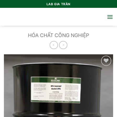
Bỏ
LAB GIA TRẦN
qua
nội
dung
HÓA CHẤT CÔNG NGHIỆP
Add to
wishlist