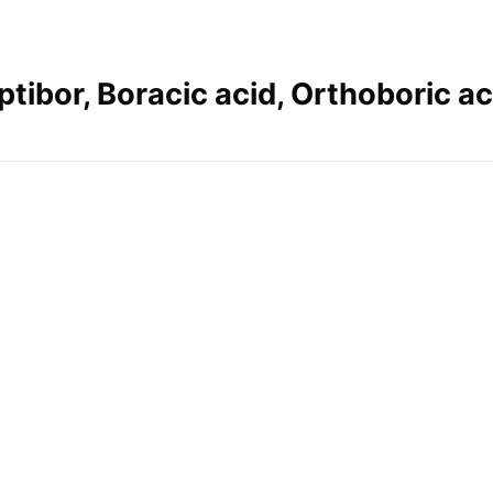
ibor, Boracic acid, Orthoboric ac
Add to
Add
wishlist
wishl