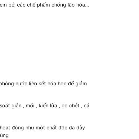
t em bé, các chế phẩm chống lão hóa…
 phóng nước liên kết hóa học để giảm
t gián , mối , kiến lửa , bọ chét , cá
ó hoạt động như một chất độc dạ dày
rùng