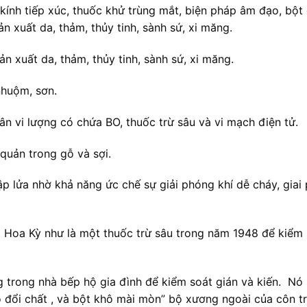
kính tiếp xúc, thuốc khử trùng mắt, biện pháp âm đạo, bộ
 xuất da, thảm, thủy tinh, sành sứ, xi măng.
 xuất da, thảm, thủy tinh, sành sứ, xi măng.
nhuộm, sơn.
n vi lượng có chứa BO, thuốc trừ sâu và vi mạch điện tử.
uản trong gỗ và sợi.
 lửa nhờ khả năng ức chế sự giải phóng khí dễ cháy, giai
 Hoa Kỳ như là một thuốc trừ sâu trong năm 1948 để kiểm soá
g trong nhà bếp hộ gia đình để kiểm soát gián và kiến. N
o đổi chất , và bột khô mài mòn” bộ xương ngoài của côn t