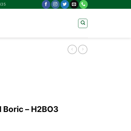
435
d Boric – H2BO3