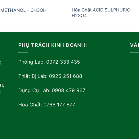
Hóa Chất ACID SULPHURIC –
 METHANOL – CH3OH
H2SO4
PHỤ TRÁCH KINH DOANH:
VĂ
Phòng Lab: 0972 333 435
C
Thiết Bị Lab: 0925 251 688
n,
Dụng Cụ Lab: 0908 479 967
ồ
Hóa Chất: 0766 177 877