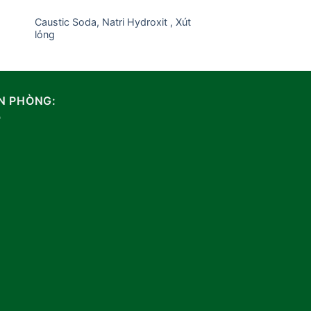
Caustic Soda, Natri Hydroxit , Xút
Ammonium Chlorid
lỏng
N PHÒNG: