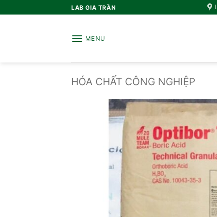
Bỏ
LAB GIA TRẦN
qua
nội
MENU
dung
HÓA CHẤT CÔNG NGHIỆP