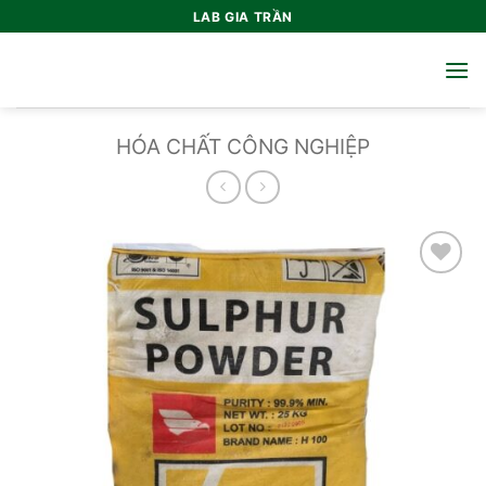
Bỏ
LAB GIA TRẦN
qua
nội
dung
HÓA CHẤT CÔNG NGHIỆP
Add to
wishlist