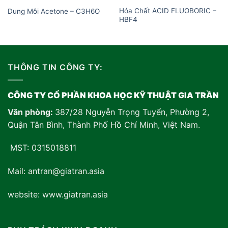
Hóa Chất ACID FLUOBORIC –
Dung Môi Acetone – C3H6O
HBF4
THÔNG TIN CÔNG TY:
CÔNG TY CỔ PHẦN KHOA HỌC KỸ THUẬT GIA TRẦN
Văn phòng:
387/28 Nguyễn Trọng Tuyển, Phường 2,
Quận Tân Bình, Thành Phố Hồ Chí Minh, Việt Nam
.
MST: 0315018811
Mail: antran@giatran.asia
website: www.giatran.asia