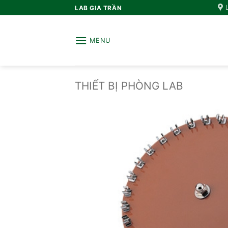
Bỏ
LAB GIA TRẦN
qua
nội
MENU
dung
THIẾT BỊ PHÒNG LAB