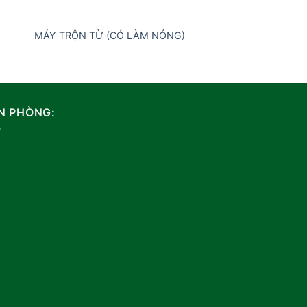
MÁY TRỘN TỪ (CÓ LÀM NÓNG)
MÁY LY TÂM CF05
N PHÒNG: