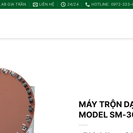
LAB GIA TRẦN
LIÊN HỆ
24/24
HOTLINE: 0972-333-
Add to
wishlist
MÁY TRỘN D
MODEL SM-3