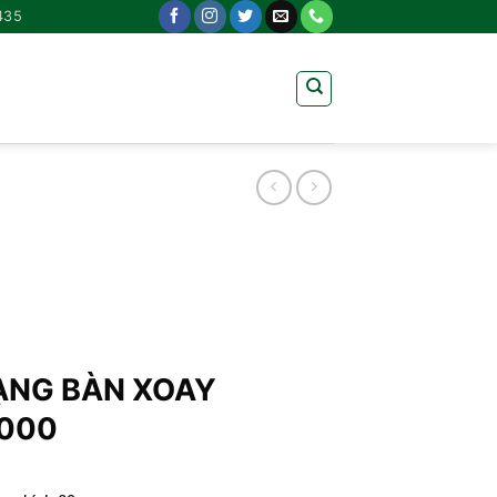
435
ẠNG BÀN XOAY
000