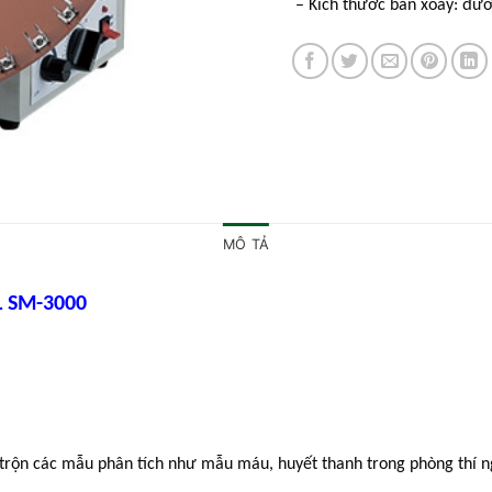
– Kích thước bàn xoay: đườ
MÔ TẢ
 SM-3000
trộn các mẫu phân tích như mẫu máu, huyết thanh trong phòng thí 