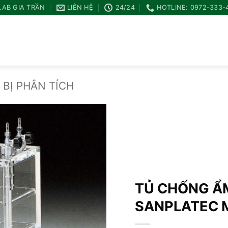
LAB GIA TRẦN
LIÊN HỆ
24/24
HOTLINE: 0972-333-
 BỊ PHÂN TÍCH
Add to
wishlist
TỦ CHỐNG Ẩ
SANPLATEC 