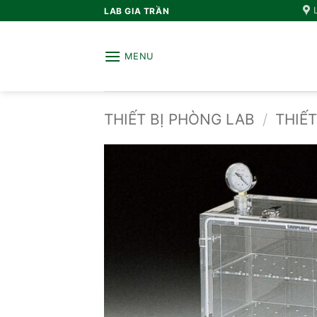
Bỏ
LAB GIA TRẦN
qua
nội
MENU
dung
THIẾT BỊ PHÒNG LAB
/
THIẾT