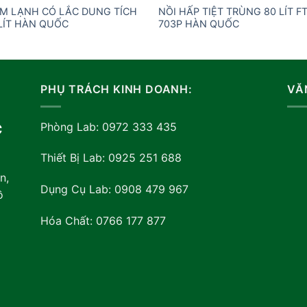
M LẠNH CÓ LẮC DUNG TÍCH
NỒI HẤP TIỆT TRÙNG 80 LÍT F
LÍT HÀN QUỐC
703P HÀN QUỐC
PHỤ TRÁCH KINH DOANH:
VĂ
Phòng Lab: 0972 333 435
C
Thiết Bị Lab: 0925 251 688
n,
Dụng Cụ Lab: 0908 479 967
ồ
Hóa Chất: 0766 177 877