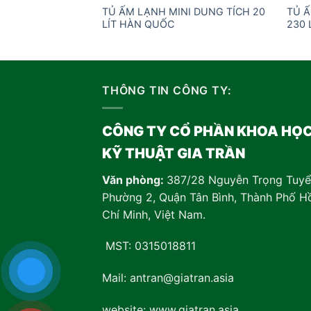
TỦ ẤM LẠNH MINI DUNG TÍCH 20
TỦ Ấ
LÍT HÀN QUỐC
230 
THÔNG TIN CÔNG TY:
CÔNG TY CỔ PHẦN KHOA HỌ
KỸ THUẬT GIA TRẦN
Văn phòng:
387/28 Nguyễn Trọng Tuyể
Phường 2, Quận Tân Bình, Thành Phố H
Chí Minh, Việt Nam
.
MST: 0315018811
Mail: antran@giatran.asia
website: www.giatran.asia