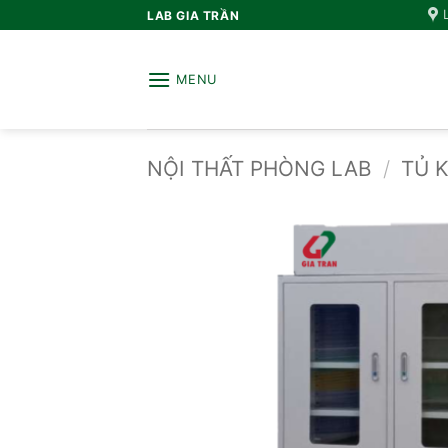
Bỏ
LAB GIA TRẦN
qua
nội
MENU
dung
NỘI THẤT PHÒNG LAB
/
TỦ 