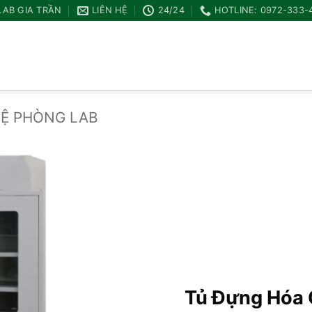
LAB GIA TRẦN
LIÊN HỆ
24/24
HOTLINE: 0972-333-
KỆ PHÒNG LAB
Add to
wishlist
Tủ Đựng Hóa 