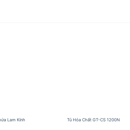
Add to
Add
wishlist
wishl
hứa Lam Kính
Tủ Hóa Chất GT-CS 1200N