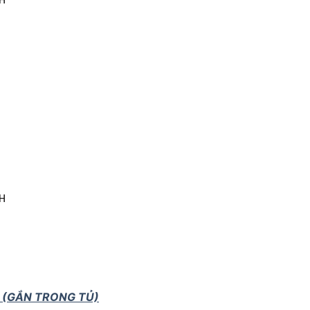
0H
0H
 (GẮN TRONG TỦ)