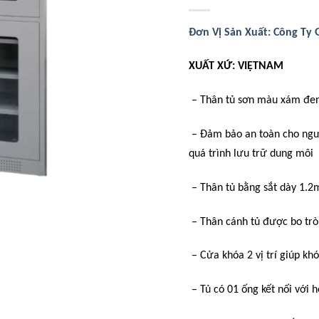
Đơn Vị Sản Xuất: Công Ty 
XUẤT XỨ: VIỆTNAM
– Thân tủ sơn màu xám đen
– Đảm bảo an toàn cho ngườ
quá trình lưu trữ dung môi
– Thân tủ bằng sắt dày 1.2
– Thân cánh tủ được bo trò
– Cửa khóa 2 vị trí giúp kh
– Tủ có 01 ống kết nối với 