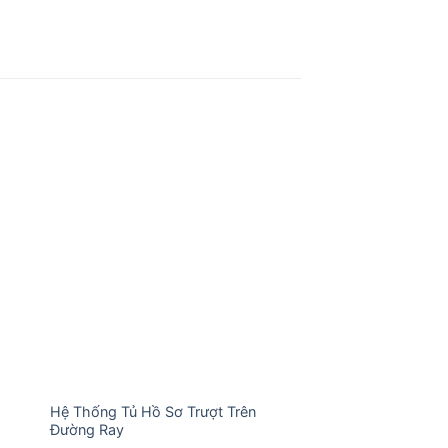
 to
Add to
ist
wishlist
Hệ Thống Tủ Hồ Sơ Trượt Trên
Tủ Đựng Dung Môi 
Đường Ray