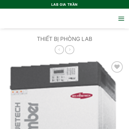
Bỏ
LAB GIA TRẦN
qua
nội
dung
THIẾT BỊ PHÒNG LAB
Add to
wishlist