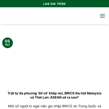
Bỏ
LAB GIA TRẦN
qua
nội
dung
05
Th7
Trật tự đa phương ‘đổ vỡ’ khắp nơi, BRICS thu hút Malaysia
và Thái Lan: ASEAN sẽ ra sao?
Một số người lo ngại việc gia nhập BRICS do Trung Quốc và