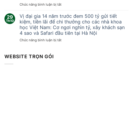
khắc
ở
Chức năng bình luận bị tắt
lốc
Tại
xoáy
sao
Vị đại gia 14 năm trước đem 500 tỷ gửi tiết
kinh
29
Trung
hoàng
Th10
kiệm, tiền lãi để chi thưởng cho các nhà khoa
Quốc
cuốn
học Việt Nam: Cơ ngơi nghìn tỷ, xây khách sạn
không
bay
4 sao và Safari đầu tiên tại Hà Nội
thể
mọi
sản
ở
Chức năng bình luận bị tắt
thứ
xuất
Vị
khiến
vòng
đại
hàng
bi
gia
WEBSITE TRỌN GÓI
trăm
cao
14
người
cấp?
năm
thương
trước
vong
đem
500
tỷ
gửi
tiết
kiệm,
tiền
lãi
để
chi
thưởng
cho