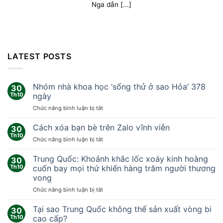
Nga dẫn [...]
LATEST POSTS
Nhóm nhà khoa học ‘sống thử ở sao Hỏa’ 378
30
Th10
ngày
ở
Chức năng bình luận bị tắt
Nhóm
nhà
Cách xóa bạn bè trên Zalo vĩnh viễn
30
khoa
Th10
ở
Chức năng bình luận bị tắt
học
Cách
‘sống
xóa
Trung Quốc: Khoảnh khắc lốc xoáy kinh hoàng
thử
30
bạn
Th10
cuốn bay mọi thứ khiến hàng trăm người thương
ở
bè
sao
vong
trên
Hỏa’
ở
Chức năng bình luận bị tắt
Zalo
378
Trung
vĩnh
ngày
Quốc:
viễn
Tại sao Trung Quốc không thể sản xuất vòng bi
30
Khoảnh
Th10
cao cấp?