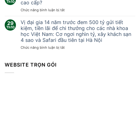
Khoảnh
Th10
cao cấp?
khắc
ở
Chức năng bình luận bị tắt
lốc
Tại
xoáy
sao
Vị đại gia 14 năm trước đem 500 tỷ gửi tiết
kinh
29
Trung
hoàng
Th10
kiệm, tiền lãi để chi thưởng cho các nhà khoa
Quốc
cuốn
học Việt Nam: Cơ ngơi nghìn tỷ, xây khách sạn
không
bay
4 sao và Safari đầu tiên tại Hà Nội
thể
mọi
sản
ở
Chức năng bình luận bị tắt
thứ
xuất
Vị
khiến
vòng
đại
hàng
bi
gia
WEBSITE TRỌN GÓI
trăm
cao
14
người
cấp?
năm
thương
trước
vong
đem
500
tỷ
gửi
tiết
kiệm,
tiền
lãi
để
chi
thưởng