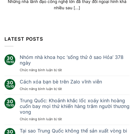
Những nhà lãnh đạo công nghệ lớn đã thay đổi ngoại hình khá
nhiều sau [...]
LATEST POSTS
Nhóm nhà khoa học ‘sống thử ở sao Hỏa’ 378
30
Th10
ngày
ở
Chức năng bình luận bị tắt
Nhóm
nhà
Cách xóa bạn bè trên Zalo vĩnh viễn
30
khoa
Th10
ở
Chức năng bình luận bị tắt
học
Cách
‘sống
xóa
Trung Quốc: Khoảnh khắc lốc xoáy kinh hoàng
thử
30
bạn
Th10
cuốn bay mọi thứ khiến hàng trăm người thương
ở
bè
sao
vong
trên
Hỏa’
ở
Chức năng bình luận bị tắt
Zalo
378
Trung
vĩnh
ngày
Quốc:
viễn
Tại sao Trung Quốc không thể sản xuất vòng bi
30