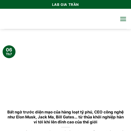
Bỏ
LAB GIA TRẦN
qua
nội
dung
06
Th7
Bất ngờ trước diện mạo của hàng loạt tỷ phú, CEO công nghệ
như Elon Musk, Jack Ma, Bill Gates… từ thủa khởi nghiệp hàn
vi tới khi lên đỉnh cao của thế giới