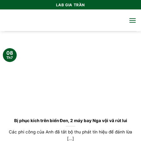
Bỏ
LAB GIA TRẦN
qua
nội
dung
08
Th7
Bị phục kích trên biển Đen, 2 máy bay Nga vội vã rút lui
Các phi công của Anh đã tắt bộ thu phát tín hiệu để đánh lừa
[...]