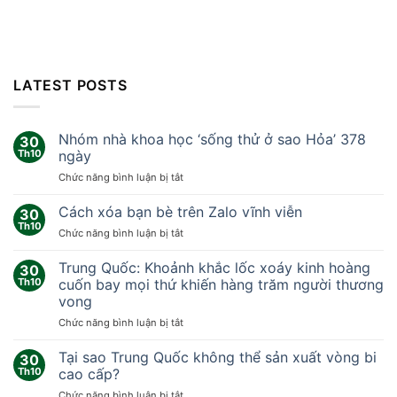
LATEST POSTS
Nhóm nhà khoa học ‘sống thử ở sao Hỏa’ 378
30
Th10
ngày
ở
Chức năng bình luận bị tắt
Nhóm
nhà
Cách xóa bạn bè trên Zalo vĩnh viễn
30
khoa
Th10
ở
Chức năng bình luận bị tắt
học
Cách
‘sống
xóa
Trung Quốc: Khoảnh khắc lốc xoáy kinh hoàng
thử
30
bạn
Th10
cuốn bay mọi thứ khiến hàng trăm người thương
ở
bè
sao
vong
trên
Hỏa’
ở
Chức năng bình luận bị tắt
Zalo
378
Trung
vĩnh
ngày
Quốc:
viễn
Tại sao Trung Quốc không thể sản xuất vòng bi
30
Khoảnh
Th10
cao cấp?
khắc
ở
Chức năng bình luận bị tắt