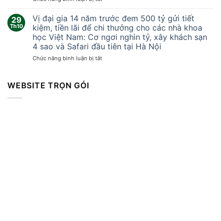
lốc
Tại
xoáy
sao
Vị đại gia 14 năm trước đem 500 tỷ gửi tiết
kinh
29
Trung
hoàng
Th10
kiệm, tiền lãi để chi thưởng cho các nhà khoa
Quốc
cuốn
học Việt Nam: Cơ ngơi nghìn tỷ, xây khách sạn
không
bay
4 sao và Safari đầu tiên tại Hà Nội
thể
mọi
sản
ở
Chức năng bình luận bị tắt
thứ
xuất
Vị
khiến
vòng
đại
hàng
bi
gia
WEBSITE TRỌN GÓI
trăm
cao
14
người
cấp?
năm
thương
trước
vong
đem
500
tỷ
gửi
tiết
kiệm,
tiền
lãi
để
chi
thưởng
cho
các