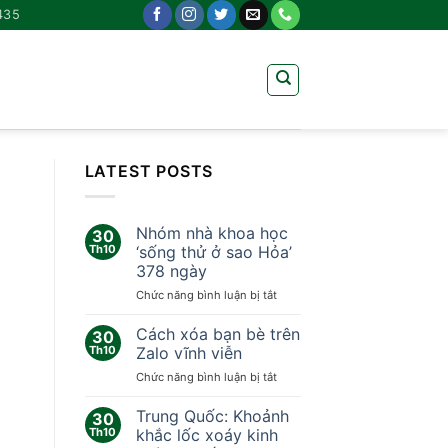
435
LATEST POSTS
Nhóm nhà khoa học
30
Th10
‘sống thử ở sao Hỏa’
378 ngày
ở
Chức năng bình luận bị tắt
Nhóm
nhà
Cách xóa bạn bè trên
30
khoa
Th10
Zalo vĩnh viễn
học
ở
Chức năng bình luận bị tắt
‘sống
Cách
thử
xóa
Trung Quốc: Khoảnh
ở
30
bạn
sao
Th10
khắc lốc xoáy kinh
bè
Hỏa’