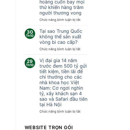
hoàng cuốn bay mọi
trên
378
thứ khiến hàng trăm
Zalo
ngày
người thương vong
vĩnh
viễn
ở
Chức năng bình luận bị tắt
Trung
Quốc:
Tại sao Trung Quốc
30
Khoảnh
Th10
không thể sản xuất
khắc
vòng bi cao cấp?
lốc
ở
Chức năng bình luận bị tắt
xoáy
Tại
kinh
sao
hoàng
Vị đại gia 14 năm
29
Trung
cuốn
Th10
trước đem 500 tỷ gửi
Quốc
bay
tiết kiệm, tiền lãi để
không
mọi
chi thưởng cho các
thể
thứ
nhà khoa học Việt
sản
khiến
Nam: Cơ ngơi nghìn
xuất
hàng
tỷ, xây khách sạn 4
vòng
trăm
sao và Safari đầu tiên
bi
người
cao
thương
tại Hà Nội
cấp?
vong
ở
Chức năng bình luận bị tắt
Vị
đại
gia
WEBSITE TRỌN GÓI