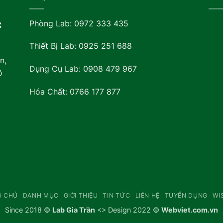
Phòng Lab: 0972 333 435
C
Thiết Bị Lab: 0925 251 688
n,
Dụng Cụ Lab: 0908 479 967
ồ
Hóa Chất: 0766 177 877
G CHỦ
DANH MỤC
GIỚI THIỆU
TIN TỨC
LIÊN HỆ
TUYỂN DỤNG
WI
Since 2018 ©
Lab Gia Trần
<> Design 2022 ©
Webviet.com.vn