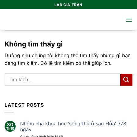
Bỏ
LAB GIA TRẦN
qua
nội
dung
Không tìm thấy gì
Dường như chúng tôi không thể tìm thấy những gì bạn
đang tìm kiếm. Có lẽ tìm kiếm có thể giúp ích.
LATEST POSTS
Nhóm nhà khoa học ‘sống thử ở sao Hỏa’ 378
30
Th10
ngày
ở
Chức năng bình luận bị tắt