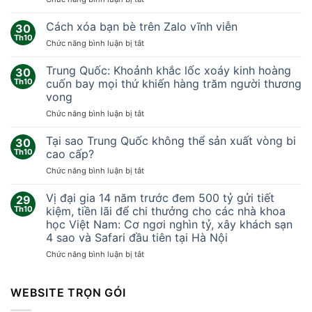
Nhóm
nhà
Cách xóa bạn bè trên Zalo vĩnh viễn
30
khoa
Th10
ở
Chức năng bình luận bị tắt
học
Cách
‘sống
xóa
Trung Quốc: Khoảnh khắc lốc xoáy kinh hoàng
thử
30
bạn
Th10
cuốn bay mọi thứ khiến hàng trăm người thương
ở
bè
sao
vong
trên
Hỏa’
ở
Chức năng bình luận bị tắt
Zalo
378
Trung
vĩnh
ngày
Quốc:
viễn
Tại sao Trung Quốc không thể sản xuất vòng bi
30
Khoảnh
Th10
cao cấp?
khắc
ở
Chức năng bình luận bị tắt
lốc
Tại
xoáy
sao
Vị đại gia 14 năm trước đem 500 tỷ gửi tiết
kinh
29
Trung
hoàng
Th10
kiệm, tiền lãi để chi thưởng cho các nhà khoa
Quốc
cuốn
học Việt Nam: Cơ ngơi nghìn tỷ, xây khách sạn
không
bay
4 sao và Safari đầu tiên tại Hà Nội
thể
mọi
sản
ở
Chức năng bình luận bị tắt
thứ
xuất
Vị
khiến
vòng
đại
hàng
bi
gia
WEBSITE TRỌN GÓI
trăm
cao
14
người