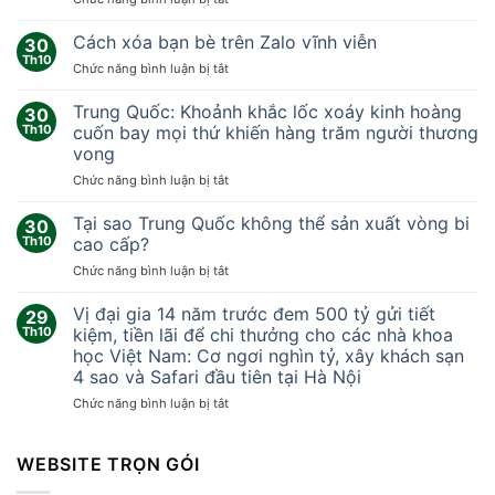
Nhóm
nhà
Cách xóa bạn bè trên Zalo vĩnh viễn
30
khoa
Th10
ở
Chức năng bình luận bị tắt
học
Cách
‘sống
xóa
Trung Quốc: Khoảnh khắc lốc xoáy kinh hoàng
thử
30
bạn
Th10
cuốn bay mọi thứ khiến hàng trăm người thương
ở
bè
sao
vong
trên
Hỏa’
ở
Chức năng bình luận bị tắt
Zalo
378
Trung
vĩnh
ngày
Quốc:
viễn
Tại sao Trung Quốc không thể sản xuất vòng bi
30
Khoảnh
Th10
cao cấp?
khắc
ở
Chức năng bình luận bị tắt
lốc
Tại
xoáy
sao
Vị đại gia 14 năm trước đem 500 tỷ gửi tiết
kinh
29
Trung
hoàng
Th10
kiệm, tiền lãi để chi thưởng cho các nhà khoa
Quốc
cuốn
học Việt Nam: Cơ ngơi nghìn tỷ, xây khách sạn
không
bay
4 sao và Safari đầu tiên tại Hà Nội
thể
mọi
sản
ở
Chức năng bình luận bị tắt
thứ
xuất
Vị
khiến
vòng
đại
hàng
bi
gia
WEBSITE TRỌN GÓI
trăm
cao
14
người