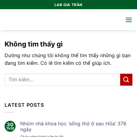
Bỏ
LAB GIA TRẦN
qua
nội
dung
Không tìm thấy gì
Dường như chúng tôi không thể tìm thấy những gì bạn
đang tìm kiếm. Có lẽ tìm kiếm có thể giúp ích.
LATEST POSTS
Nhóm nhà khoa học ‘sống thử ở sao Hỏa’ 378
30
Th10
ngày
ở
Chức năng bình luận bị tắt