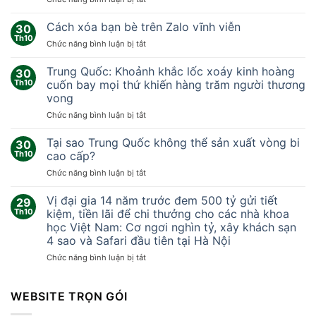
Nhóm
nhà
Cách xóa bạn bè trên Zalo vĩnh viễn
30
khoa
Th10
ở
Chức năng bình luận bị tắt
học
Cách
‘sống
xóa
Trung Quốc: Khoảnh khắc lốc xoáy kinh hoàng
thử
30
bạn
Th10
cuốn bay mọi thứ khiến hàng trăm người thương
ở
bè
sao
vong
trên
Hỏa’
ở
Chức năng bình luận bị tắt
Zalo
378
Trung
vĩnh
ngày
Quốc:
viễn
Tại sao Trung Quốc không thể sản xuất vòng bi
30
Khoảnh
Th10
cao cấp?
khắc
ở
Chức năng bình luận bị tắt
lốc
Tại
xoáy
sao
Vị đại gia 14 năm trước đem 500 tỷ gửi tiết
kinh
29
Trung
hoàng
Th10
kiệm, tiền lãi để chi thưởng cho các nhà khoa
Quốc
cuốn
học Việt Nam: Cơ ngơi nghìn tỷ, xây khách sạn
không
bay
4 sao và Safari đầu tiên tại Hà Nội
thể
mọi
sản
ở
Chức năng bình luận bị tắt
thứ
xuất
Vị
khiến
vòng
đại
hàng
bi
gia
WEBSITE TRỌN GÓI
trăm
cao
14
người