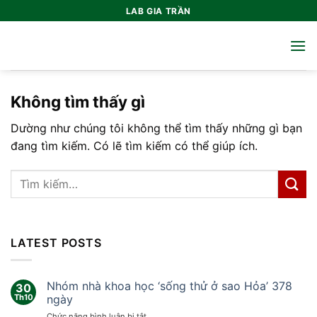
Bỏ
LAB GIA TRẦN
qua
nội
dung
Không tìm thấy gì
Dường như chúng tôi không thể tìm thấy những gì bạn
đang tìm kiếm. Có lẽ tìm kiếm có thể giúp ích.
LATEST POSTS
Nhóm nhà khoa học ‘sống thử ở sao Hỏa’ 378
30
Th10
ngày
ở
Chức năng bình luận bị tắt