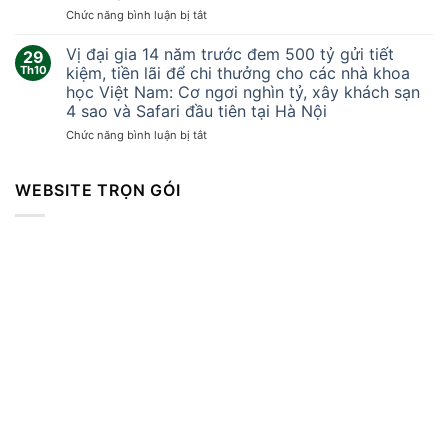
khắc
ở
Chức năng bình luận bị tắt
lốc
Tại
xoáy
sao
Vị đại gia 14 năm trước đem 500 tỷ gửi tiết
kinh
29
Trung
hoàng
Th10
kiệm, tiền lãi để chi thưởng cho các nhà khoa
Quốc
cuốn
học Việt Nam: Cơ ngơi nghìn tỷ, xây khách sạn
không
bay
4 sao và Safari đầu tiên tại Hà Nội
thể
mọi
sản
ở
Chức năng bình luận bị tắt
thứ
xuất
Vị
khiến
vòng
đại
hàng
bi
gia
WEBSITE TRỌN GÓI
trăm
cao
14
người
cấp?
năm
thương
trước
vong
đem
500
tỷ
gửi
tiết
kiệm,
tiền
lãi
để
chi
thưởng
cho