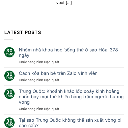
vượt [...]
LATEST POSTS
Nhóm nhà khoa học ‘sống thử ở sao Hỏa’ 378
30
Th10
ngày
ở
Chức năng bình luận bị tắt
Nhóm
nhà
Cách xóa bạn bè trên Zalo vĩnh viễn
30
khoa
Th10
ở
Chức năng bình luận bị tắt
học
Cách
‘sống
xóa
Trung Quốc: Khoảnh khắc lốc xoáy kinh hoàng
thử
30
bạn
Th10
cuốn bay mọi thứ khiến hàng trăm người thương
ở
bè
sao
vong
trên
Hỏa’
ở
Chức năng bình luận bị tắt
Zalo
378
Trung
vĩnh
ngày
Quốc:
viễn
Tại sao Trung Quốc không thể sản xuất vòng bi
30
Khoảnh
Th10
cao cấp?