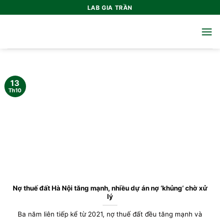
Bỏ
LAB GIA TRẦN
qua
nội
dung
13
Th10
Nợ thuế đất Hà Nội tăng mạnh, nhiều dự án nợ ‘khủng’ chờ xử
lý
Ba năm liên tiếp kể từ 2021, nợ thuế đất đều tăng mạnh và