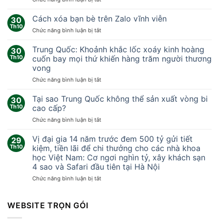
Nhóm
nhà
Cách xóa bạn bè trên Zalo vĩnh viễn
30
khoa
Th10
ở
Chức năng bình luận bị tắt
học
Cách
‘sống
xóa
Trung Quốc: Khoảnh khắc lốc xoáy kinh hoàng
thử
30
bạn
Th10
cuốn bay mọi thứ khiến hàng trăm người thương
ở
bè
sao
vong
trên
Hỏa’
ở
Chức năng bình luận bị tắt
Zalo
378
Trung
vĩnh
ngày
Quốc:
viễn
Tại sao Trung Quốc không thể sản xuất vòng bi
30
Khoảnh
Th10
cao cấp?
khắc
ở
Chức năng bình luận bị tắt
lốc
Tại
xoáy
sao
Vị đại gia 14 năm trước đem 500 tỷ gửi tiết
kinh
29
Trung
hoàng
Th10
kiệm, tiền lãi để chi thưởng cho các nhà khoa
Quốc
cuốn
học Việt Nam: Cơ ngơi nghìn tỷ, xây khách sạn
không
bay
4 sao và Safari đầu tiên tại Hà Nội
thể
mọi
sản
ở
Chức năng bình luận bị tắt
thứ
xuất
Vị
khiến
vòng
đại
hàng
bi
gia
WEBSITE TRỌN GÓI
trăm
cao
14
người