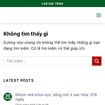
Bỏ
LAB GIA TRẦN
qua
nội
dung
Không tìm thấy gì
Dường như chúng tôi không thể tìm thấy những gì bạn
đang tìm kiếm. Có lẽ tìm kiếm có thể giúp ích.
LATEST POSTS
Nhóm nhà khoa học ‘sống thử ở sao Hỏa’ 378
30
Th10
ngày
ở
Chức năng bình luận bị tắt