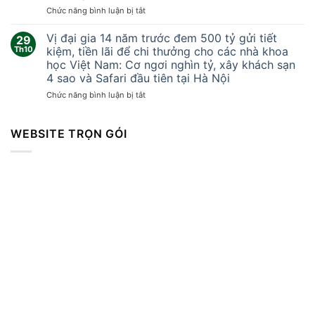
khắc
ở
Chức năng bình luận bị tắt
lốc
Tại
xoáy
sao
Vị đại gia 14 năm trước đem 500 tỷ gửi tiết
kinh
29
Trung
hoàng
Th10
kiệm, tiền lãi để chi thưởng cho các nhà khoa
Quốc
cuốn
học Việt Nam: Cơ ngơi nghìn tỷ, xây khách sạn
không
bay
4 sao và Safari đầu tiên tại Hà Nội
thể
mọi
sản
ở
Chức năng bình luận bị tắt
thứ
xuất
Vị
khiến
vòng
đại
hàng
bi
gia
WEBSITE TRỌN GÓI
trăm
cao
14
người
cấp?
năm
thương
trước
vong
đem
500
tỷ
gửi
tiết
kiệm,
tiền
lãi
để
chi
thưởng
cho