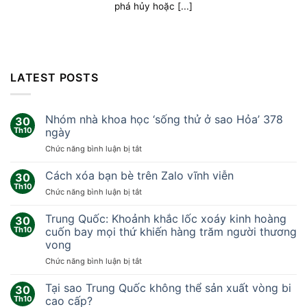
phá hủy hoặc [...]
LATEST POSTS
Nhóm nhà khoa học ‘sống thử ở sao Hỏa’ 378
30
Th10
ngày
ở
Chức năng bình luận bị tắt
Nhóm
nhà
Cách xóa bạn bè trên Zalo vĩnh viễn
30
khoa
Th10
ở
Chức năng bình luận bị tắt
học
Cách
‘sống
xóa
Trung Quốc: Khoảnh khắc lốc xoáy kinh hoàng
thử
30
bạn
Th10
cuốn bay mọi thứ khiến hàng trăm người thương
ở
bè
sao
vong
trên
Hỏa’
ở
Chức năng bình luận bị tắt
Zalo
378
Trung
vĩnh
ngày
Quốc:
viễn
Tại sao Trung Quốc không thể sản xuất vòng bi
30
Khoảnh
Th10
cao cấp?