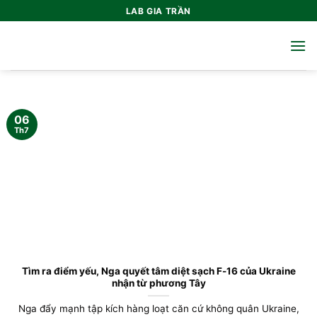
Bỏ
LAB GIA TRẦN
qua
nội
dung
06
Th7
Tìm ra điểm yếu, Nga quyết tâm diệt sạch F-16 của Ukraine
nhận từ phương Tây
Nga đẩy mạnh tập kích hàng loạt căn cứ không quân Ukraine,