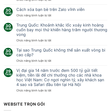
Nhóm
nhà
Cách xóa bạn bè trên Zalo vĩnh viễn
30
khoa
Th10
ở
Chức năng bình luận bị tắt
học
Cách
‘sống
xóa
Trung Quốc: Khoảnh khắc lốc xoáy kinh hoàng
thử
30
bạn
Th10
cuốn bay mọi thứ khiến hàng trăm người thương
ở
bè
sao
vong
trên
Hỏa’
ở
Chức năng bình luận bị tắt
Zalo
378
Trung
vĩnh
ngày
Quốc:
viễn
Tại sao Trung Quốc không thể sản xuất vòng bi
30
Khoảnh
Th10
cao cấp?
khắc
ở
Chức năng bình luận bị tắt
lốc
Tại
xoáy
sao
Vị đại gia 14 năm trước đem 500 tỷ gửi tiết
kinh
29
Trung
hoàng
Th10
kiệm, tiền lãi để chi thưởng cho các nhà khoa
Quốc
cuốn
học Việt Nam: Cơ ngơi nghìn tỷ, xây khách sạn
không
bay
4 sao và Safari đầu tiên tại Hà Nội
thể
mọi
sản
ở
Chức năng bình luận bị tắt
thứ
xuất
Vị
khiến
vòng
đại
hàng
bi
gia
WEBSITE TRỌN GÓI
trăm
cao
14
người