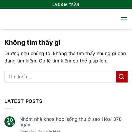
Bỏ
LAB GIA TRẦN
qua
nội
dung
Không tìm thấy gì
Dường như chúng tôi không thể tìm thấy những gì bạn
đang tìm kiếm. Có lẽ tìm kiếm có thể giúp ích.
LATEST POSTS
Nhóm nhà khoa học ‘sống thử ở sao Hỏa’ 378
30
Th10
ngày
ở
Chức năng bình luận bị tắt