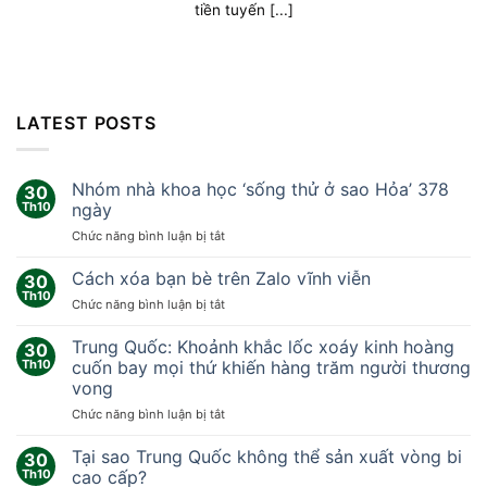
tiền tuyến [...]
LATEST POSTS
Nhóm nhà khoa học ‘sống thử ở sao Hỏa’ 378
30
Th10
ngày
ở
Chức năng bình luận bị tắt
Nhóm
nhà
Cách xóa bạn bè trên Zalo vĩnh viễn
30
khoa
Th10
ở
Chức năng bình luận bị tắt
học
Cách
‘sống
xóa
Trung Quốc: Khoảnh khắc lốc xoáy kinh hoàng
thử
30
bạn
Th10
cuốn bay mọi thứ khiến hàng trăm người thương
ở
bè
sao
vong
trên
Hỏa’
ở
Chức năng bình luận bị tắt
Zalo
378
Trung
vĩnh
ngày
Quốc:
viễn
Tại sao Trung Quốc không thể sản xuất vòng bi
30
Khoảnh
Th10
cao cấp?