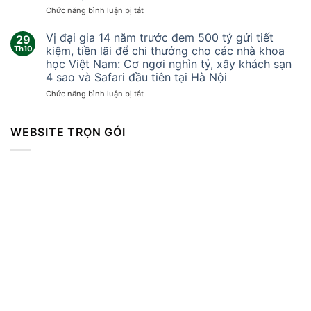
khắc
ở
Chức năng bình luận bị tắt
lốc
Tại
xoáy
sao
Vị đại gia 14 năm trước đem 500 tỷ gửi tiết
kinh
29
Trung
hoàng
Th10
kiệm, tiền lãi để chi thưởng cho các nhà khoa
Quốc
cuốn
học Việt Nam: Cơ ngơi nghìn tỷ, xây khách sạn
không
bay
4 sao và Safari đầu tiên tại Hà Nội
thể
mọi
sản
ở
Chức năng bình luận bị tắt
thứ
xuất
Vị
khiến
vòng
đại
hàng
bi
gia
WEBSITE TRỌN GÓI
trăm
cao
14
người
cấp?
năm
thương
trước
vong
đem
500
tỷ
gửi
tiết
kiệm,
tiền
lãi
để
chi
thưởng
cho