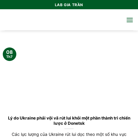
Bỏ
LAB GIA TRẦN
qua
nội
dung
08
Th7
Lý do Ukraine phải vội vã rút lui khỏi một phần thành trì chiến
lược ở Donetsk
Các lực lượng của Ukraine rút lui dọc theo một số khu vực