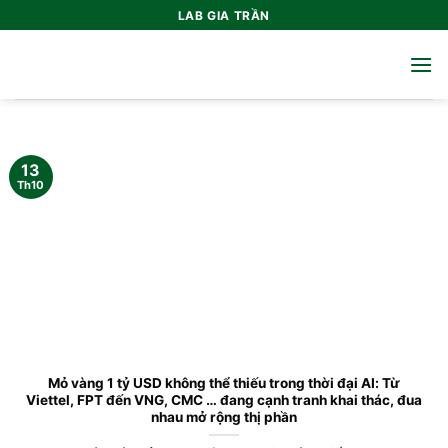
Bỏ
LAB GIA TRẦN
qua
nội
dung
13
Th10
Mỏ vàng 1 tỷ USD không thể thiếu trong thời đại AI: Từ
Viettel, FPT đến VNG, CMC … đang cạnh tranh khai thác, đua
nhau mở rộng thị phần