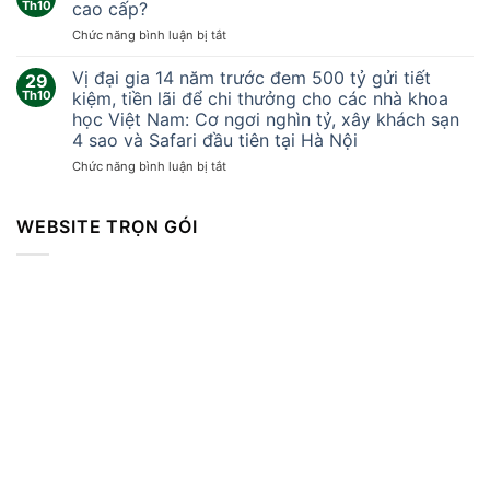
Khoảnh
Th10
cao cấp?
khắc
ở
Chức năng bình luận bị tắt
lốc
Tại
xoáy
sao
Vị đại gia 14 năm trước đem 500 tỷ gửi tiết
kinh
29
Trung
hoàng
Th10
kiệm, tiền lãi để chi thưởng cho các nhà khoa
Quốc
cuốn
học Việt Nam: Cơ ngơi nghìn tỷ, xây khách sạn
không
bay
4 sao và Safari đầu tiên tại Hà Nội
thể
mọi
sản
ở
Chức năng bình luận bị tắt
thứ
xuất
Vị
khiến
vòng
đại
hàng
bi
gia
WEBSITE TRỌN GÓI
trăm
cao
14
người
cấp?
năm
thương
trước
vong
đem
500
tỷ
gửi
tiết
kiệm,
tiền
lãi
để
chi
thưởng