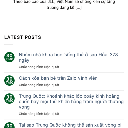
Theo báo cáo của JLL, Việt Nam sẽ chứng kiến sự tăng
trưởng đáng kể [...]
LATEST POSTS
Nhóm nhà khoa học ‘sống thử ở sao Hỏa’ 378
30
Th10
ngày
ở
Chức năng bình luận bị tắt
Nhóm
nhà
Cách xóa bạn bè trên Zalo vĩnh viễn
30
khoa
Th10
ở
Chức năng bình luận bị tắt
học
Cách
‘sống
xóa
Trung Quốc: Khoảnh khắc lốc xoáy kinh hoàng
thử
30
bạn
Th10
cuốn bay mọi thứ khiến hàng trăm người thương
ở
bè
sao
vong
trên
Hỏa’
ở
Chức năng bình luận bị tắt
Zalo
378
Trung
vĩnh
ngày
Quốc:
viễn
Tại sao Trung Quốc không thể sản xuất vòng bi
30