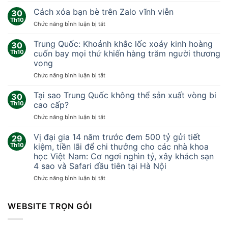
Nhóm
nhà
Cách xóa bạn bè trên Zalo vĩnh viễn
30
khoa
Th10
ở
Chức năng bình luận bị tắt
học
Cách
‘sống
xóa
Trung Quốc: Khoảnh khắc lốc xoáy kinh hoàng
thử
30
bạn
Th10
cuốn bay mọi thứ khiến hàng trăm người thương
ở
bè
sao
vong
trên
Hỏa’
ở
Chức năng bình luận bị tắt
Zalo
378
Trung
vĩnh
ngày
Quốc:
viễn
Tại sao Trung Quốc không thể sản xuất vòng bi
30
Khoảnh
Th10
cao cấp?
khắc
ở
Chức năng bình luận bị tắt
lốc
Tại
xoáy
sao
Vị đại gia 14 năm trước đem 500 tỷ gửi tiết
kinh
29
Trung
hoàng
Th10
kiệm, tiền lãi để chi thưởng cho các nhà khoa
Quốc
cuốn
học Việt Nam: Cơ ngơi nghìn tỷ, xây khách sạn
không
bay
4 sao và Safari đầu tiên tại Hà Nội
thể
mọi
sản
ở
Chức năng bình luận bị tắt
thứ
xuất
Vị
khiến
vòng
đại
hàng
bi
gia
WEBSITE TRỌN GÓI
trăm
cao
14
người
cấp?
năm
thương