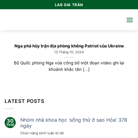
Bỏ
LAB GIA TRẦN
qua
nội
dung
Nga phá hủy trận địa phòng không Patriot của Ukraine
13 Tháng 10, 2024
Bộ Quốc phòng Nga vừa công bố một đoạn video ghi lại
khoảnh khắc tên [...]
LATEST POSTS
Nhóm nhà khoa học ‘sống thử ở sao Hỏa’ 378
30
Th10
ngày
ở
Chức năng bình luận bị tắt