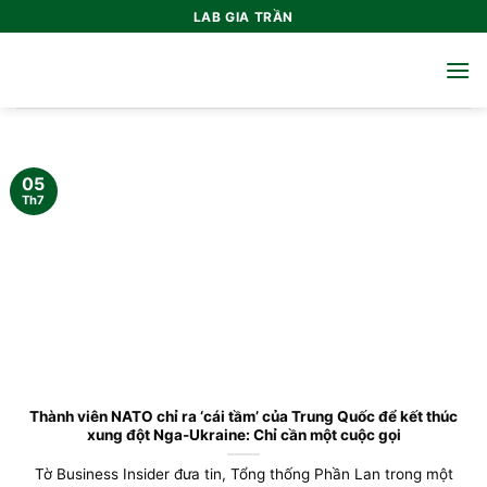
Bỏ
LAB GIA TRẦN
qua
nội
dung
05
Th7
Thành viên NATO chỉ ra ‘cái tầm’ của Trung Quốc để kết thúc
xung đột Nga-Ukraine: Chỉ cần một cuộc gọi
Tờ Business Insider đưa tin, Tổng thống Phần Lan trong một