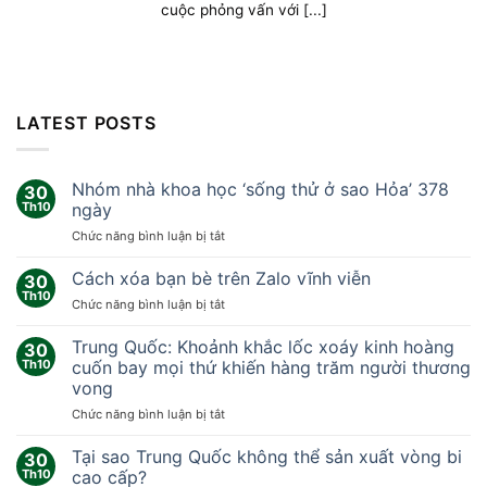
cuộc phỏng vấn với [...]
LATEST POSTS
Nhóm nhà khoa học ‘sống thử ở sao Hỏa’ 378
30
Th10
ngày
ở
Chức năng bình luận bị tắt
Nhóm
nhà
Cách xóa bạn bè trên Zalo vĩnh viễn
30
khoa
Th10
ở
Chức năng bình luận bị tắt
học
Cách
‘sống
xóa
Trung Quốc: Khoảnh khắc lốc xoáy kinh hoàng
thử
30
bạn
Th10
cuốn bay mọi thứ khiến hàng trăm người thương
ở
bè
sao
vong
trên
Hỏa’
ở
Chức năng bình luận bị tắt
Zalo
378
Trung
vĩnh
ngày
Quốc:
viễn
Tại sao Trung Quốc không thể sản xuất vòng bi
30
Khoảnh
Th10
cao cấp?