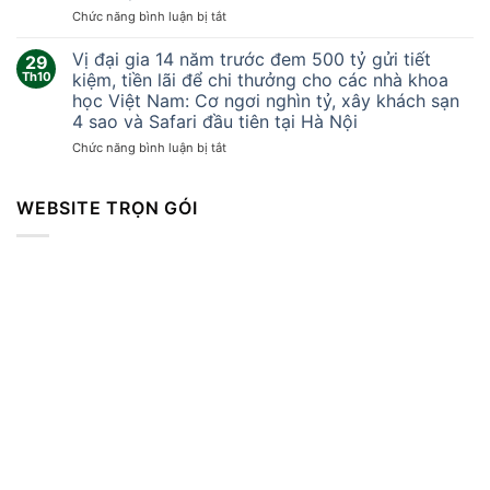
khắc
ở
Chức năng bình luận bị tắt
lốc
Tại
xoáy
sao
Vị đại gia 14 năm trước đem 500 tỷ gửi tiết
kinh
29
Trung
hoàng
Th10
kiệm, tiền lãi để chi thưởng cho các nhà khoa
Quốc
cuốn
học Việt Nam: Cơ ngơi nghìn tỷ, xây khách sạn
không
bay
4 sao và Safari đầu tiên tại Hà Nội
thể
mọi
sản
ở
Chức năng bình luận bị tắt
thứ
xuất
Vị
khiến
vòng
đại
hàng
bi
gia
WEBSITE TRỌN GÓI
trăm
cao
14
người
cấp?
năm
thương
trước
vong
đem
500
tỷ
gửi
tiết
kiệm,
tiền
lãi
để
chi
thưởng
cho