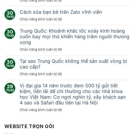
ở
Chức năng bình luận bị tắt
Nhóm
nhà
Cách xóa bạn bè trên Zalo vĩnh viễn
30
khoa
Th10
ở
Chức năng bình luận bị tắt
học
Cách
‘sống
xóa
Trung Quốc: Khoảnh khắc lốc xoáy kinh hoàng
thử
30
bạn
Th10
cuốn bay mọi thứ khiến hàng trăm người thương
ở
bè
sao
vong
trên
Hỏa’
ở
Chức năng bình luận bị tắt
Zalo
378
Trung
vĩnh
ngày
Quốc:
viễn
Tại sao Trung Quốc không thể sản xuất vòng bi
30
Khoảnh
Th10
cao cấp?
khắc
ở
Chức năng bình luận bị tắt
lốc
Tại
xoáy
sao
Vị đại gia 14 năm trước đem 500 tỷ gửi tiết
kinh
29
Trung
hoàng
Th10
kiệm, tiền lãi để chi thưởng cho các nhà khoa
Quốc
cuốn
học Việt Nam: Cơ ngơi nghìn tỷ, xây khách sạn
không
bay
4 sao và Safari đầu tiên tại Hà Nội
thể
mọi
sản
ở
Chức năng bình luận bị tắt
thứ
xuất
Vị
khiến
vòng
đại
hàng
bi
gia
WEBSITE TRỌN GÓI
trăm
cao
14
người