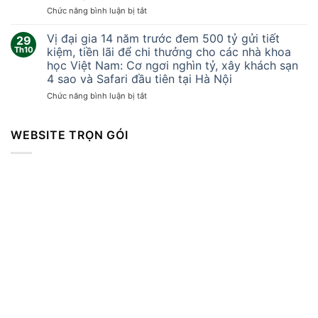
khắc
ở
Chức năng bình luận bị tắt
lốc
Tại
xoáy
sao
Vị đại gia 14 năm trước đem 500 tỷ gửi tiết
kinh
29
Trung
hoàng
Th10
kiệm, tiền lãi để chi thưởng cho các nhà khoa
Quốc
cuốn
học Việt Nam: Cơ ngơi nghìn tỷ, xây khách sạn
không
bay
4 sao và Safari đầu tiên tại Hà Nội
thể
mọi
sản
ở
Chức năng bình luận bị tắt
thứ
xuất
Vị
khiến
vòng
đại
hàng
bi
gia
WEBSITE TRỌN GÓI
trăm
cao
14
người
cấp?
năm
thương
trước
vong
đem
500
tỷ
gửi
tiết
kiệm,
tiền
lãi
để
chi
thưởng
cho