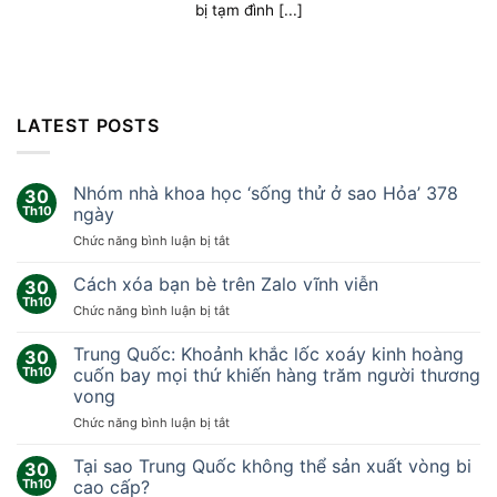
bị tạm đình [...]
LATEST POSTS
Nhóm nhà khoa học ‘sống thử ở sao Hỏa’ 378
30
Th10
ngày
ở
Chức năng bình luận bị tắt
Nhóm
nhà
Cách xóa bạn bè trên Zalo vĩnh viễn
30
khoa
Th10
ở
Chức năng bình luận bị tắt
học
Cách
‘sống
xóa
Trung Quốc: Khoảnh khắc lốc xoáy kinh hoàng
thử
30
bạn
Th10
cuốn bay mọi thứ khiến hàng trăm người thương
ở
bè
sao
vong
trên
Hỏa’
ở
Chức năng bình luận bị tắt
Zalo
378
Trung
vĩnh
ngày
Quốc:
viễn
Tại sao Trung Quốc không thể sản xuất vòng bi
30
Khoảnh
Th10
cao cấp?