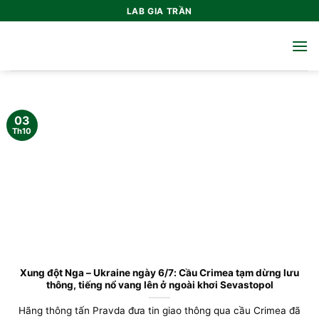
Bỏ
LAB GIA TRẦN
qua
nội
dung
03
Th10
Xung đột Nga – Ukraine ngày 6/7: Cầu Crimea tạm dừng lưu
thông, tiếng nổ vang lên ở ngoài khơi Sevastopol
Hãng thông tấn Pravda đưa tin giao thông qua cầu Crimea đã