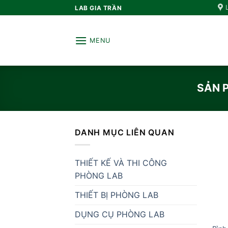
Bỏ
LAB GIA TRẦN
qua
nội
MENU
dung
SẢN 
DANH MỤC LIÊN QUAN
THIẾT KẾ VÀ THI CÔNG
PHÒNG LAB
THIẾT BỊ PHÒNG LAB
DỤNG CỤ PHÒNG LAB