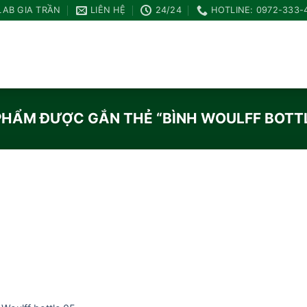
LAB GIA TRẦN
LIÊN HỆ
24/24
HOTLINE: 0972-333-
PHẨM ĐƯỢC GẮN THẺ “BÌNH WOULFF BOTTL
Add to
wishlist