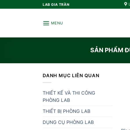
Bỏ
LAB GIA TRẦN
qua
nội
MENU
dung
SẢN PHẨM ĐƯ
DANH MỤC LIÊN QUAN
THIẾT KẾ VÀ THI CÔNG
PHÒNG LAB
THIẾT BỊ PHÒNG LAB
DỤNG CỤ PHÒNG LAB