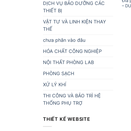
Đĩa 
DỊCH VỤ BẢO DƯỠNG CÁC
– D
THIẾT BỊ
VẬT TƯ VÀ LINH KIỆN THAY
THẾ
chưa phân vào đâu
HÓA CHẤT CÔNG NGHIỆP
NỘI THẤT PHÒNG LAB
PHÒNG SẠCH
XỬ LÝ KHÍ
THI CÔNG VÀ BẢO TRÌ HỆ
THỐNG PHỤ TRỢ
THIẾT KẾ WEBSITE