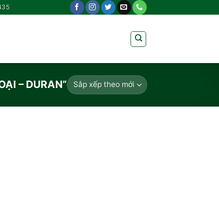
435
OẠI – DURAN”