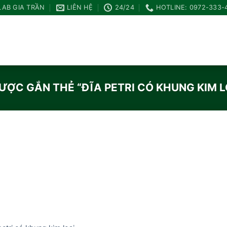
LAB GIA TRẦN
LIÊN HỆ
24/24
HOTLINE: 0972-333-
ỢC GẮN THẺ “ĐĨA PETRI CÓ KHUNG KIM L
Add to
wishlist