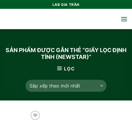
Bỏ
LAB GIA TRẦN
qua
nội
dung
SẢN PHẨM ĐƯỢC GẮN THẺ “GIẤY LỌC ĐỊNH
TÍNH (NEWSTAR)”
LỌC
Add to
wishlist