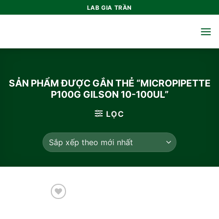
Bỏ
LAB GIA TRẦN
qua
nội
dung
SẢN PHẨM ĐƯỢC GẮN THẺ “MICROPIPETTE
P100G GILSON 10-100UL”
LỌC
Add to
wishlist