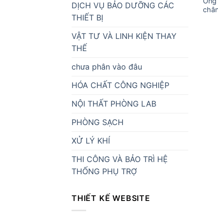
Ống
DỊCH VỤ BẢO DƯỠNG CÁC
châ
THIẾT BỊ
VẬT TƯ VÀ LINH KIỆN THAY
THẾ
chưa phân vào đâu
HÓA CHẤT CÔNG NGHIỆP
NỘI THẤT PHÒNG LAB
PHÒNG SẠCH
XỬ LÝ KHÍ
THI CÔNG VÀ BẢO TRÌ HỆ
THỐNG PHỤ TRỢ
THIẾT KẾ WEBSITE