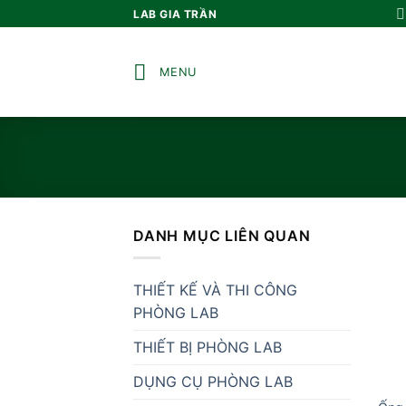
Bỏ
LAB GIA TRẦN
qua
nội
MENU
dung
DANH MỤC LIÊN QUAN
THIẾT KẾ VÀ THI CÔNG
PHÒNG LAB
THIẾT BỊ PHÒNG LAB
DỤNG CỤ PHÒNG LAB