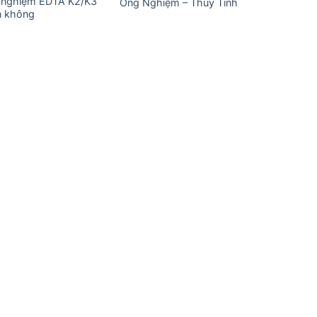
 nghiệm EDTA K2/K3
Ống Nghiệm – Thủy Tinh
n không