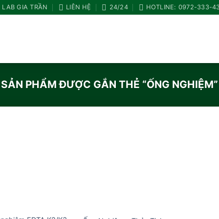
LAB GIA TRẦN
LIÊN HỆ
24/24
HOTLINE: 0972-333-4
SẢN PHẨM ĐƯỢC GẮN THẺ “ỐNG NGHIỆM”
Add to
Add to
wishlist
wishlist